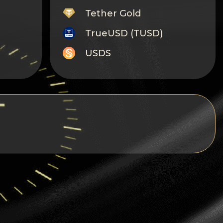
Tether Gold
TrueUSD (TUSD)
USDS
Monero
Tron
Litecoin
GRAM
Notcoin (NOT)
BNB BEP20
Stellar
Ripple