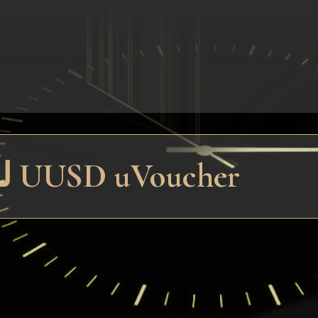
تبادل سريع SBP QR لـ UUSD uVoucher