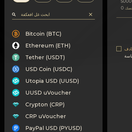
افسرٍة
5000
صك:
اتصف بلا
Wiki
Bitcoin (BTC)
Ethereum (ETH)
FAQ
بادف
Tether (USDT)
افسكغة
USD Coin (USDC)
خرٍظة افكن?غ
Utopia USD (UUSD)
UUSD uVoucher
Crypton (CRP)
CRP uVoucher
PayPal USD (PYUSD)