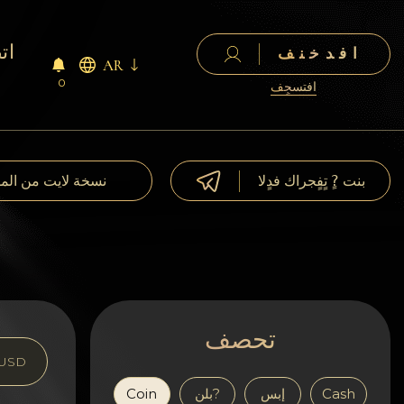
ات
افدخنف
AR
0
افتسجٍف
بنت ?ٍ تٍفٍجراك فدٍلا
نسخة لايت من الم
تحصف
USD
Cash
إبس
بلن?
Coin