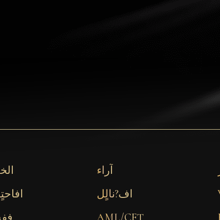
آراء
الخ
اف?نالٍل
افاحتٍ
AML/CFT
ففش