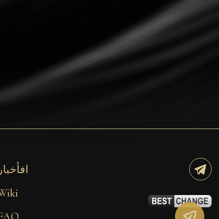
Dogecoin
Dash
Solana
Polygon (POL)
Ethereum classic (ETC)
Cardano (ADA)
Bitcoin Cash
Bitcoin SV (BSV)
Arbitrum
افأخبار
Optimism (OP)
Wiki
Cosmos (ATOM)
FAQ