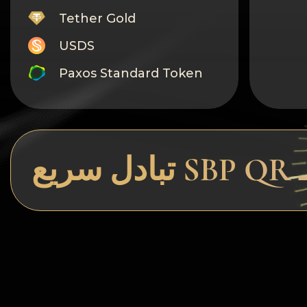
Tether Gold
USDS
Paxos Standard Token
Monero
Tron
Litecoin
GRAM
Notcoin (NOT)
BNB BEP20
Stellar
Ripple