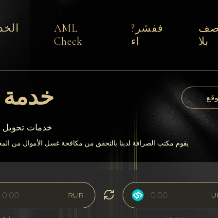
صف
ففشر?
AML
الخد
بلا
اء
Check
خدمة ت
وقع
يقدم 24paybanks خدم
يقوم مكتب الصرافة لدينا بالتحقق من مكافحة غسل الأموال من المعا
RUR
U