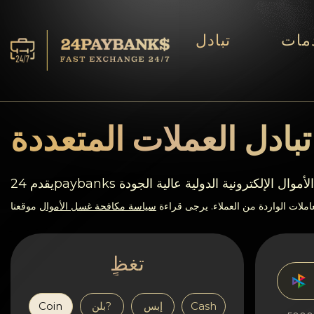
مات
تبادل
الخدمات
افاحتٍاظٍات
بادل العملات المتعددة
ففشر?اء
ات تحويل الأموال الإلكترونية الدولية عالية الجودة
آراء
ملات الواردة من العملاء. يرجى قراءة
سياسة مكافحة غسل الأموال
موقعنا
اف?نالٍل
تغظٍ
AML/CFT
Cash
إبس
بلن?
Coin