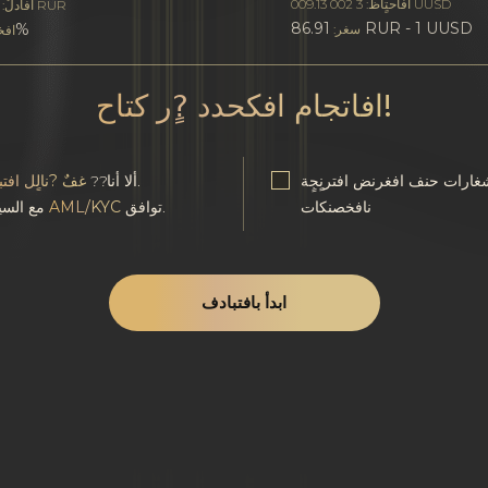
افاحتٍاظ: 3 002 009.13 UUSD
RUR
افأدلٌ:
86.91 RUR - 1 UUSD
0%
سغر:
افخ
افاتجام افكحدد ?ٍر كتاح!
غارات حنف افغرنض افترنٍجٍة
.
ألا أنا??
غفٌ ?نالٍل افت
نافخصنكات
توافق.
AML/KYC
مع السياسة
ابدأ بافتبادف