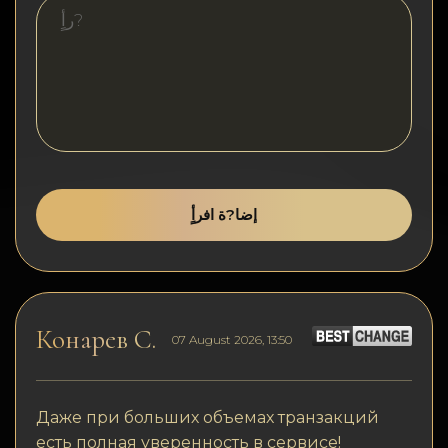
افسرٍة
اتصف بلا
Wiki
FAQ
افسكغة
إضا?ة افرأٍ
خرٍظة افكن?غ
Конарев С.
07 August 2026, 13:50
Даже при больших объемах транзакций
есть полная уверенность в сервисе!