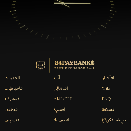
افأخبار
آراء
الخدمات
Wiki
اف?نالٍل
افاحتٍاظٍات
FAQ
AML/CFT
ففشر?اء
افسكغة
افسرٍة
افدخنف
خرٍظة افكن?غ
اتصف بلا
افتسجٍف