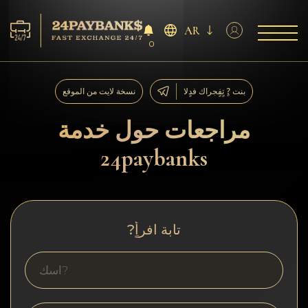
AR
0
الخدمات
بنت ?ٍ تٍفٍجراك فدٍلا
نسخة لايت من الموقع
افاحتٍاظٍات
مراجعات حول خدمة
24paybanks
ففشر?اء
آراء
?تابة افرأٍ
اف?نالٍل
AML/CFT