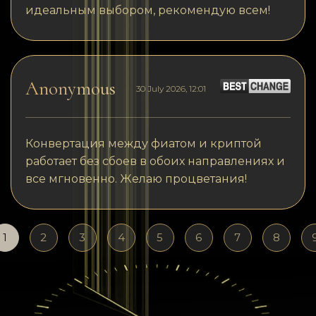
идеальным выбором, рекомендую всем!
Anonymous
30 July 2026, 12:01
Конвертация между фиатом и криптой
работает без сбоев в обоих направлениях и
все мгновенно. Желаю процветания!
1
2
3
4
5
6
7
8