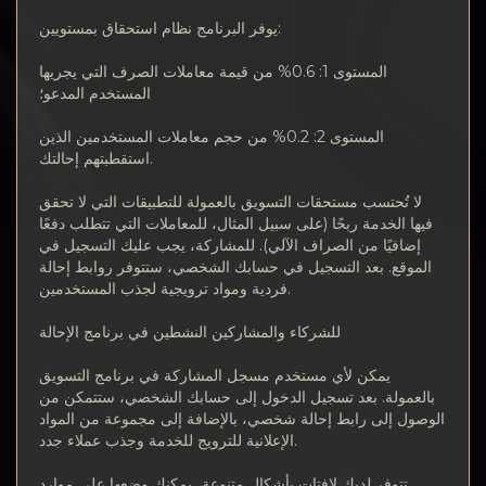
افسرٍة
يوفر البرنامج نظام استحقاق بمستويين:
اتصف بلا
المستوى 1: 0.6% من قيمة معاملات الصرف التي يجريها
المستخدم المدعو؛
Wiki
المستوى 2: 0.2% من حجم معاملات المستخدمين الذين
استقطبتهم إحالتك.
FAQ
لا تُحتسب مستحقات التسويق بالعمولة للتطبيقات التي لا تحقق
فيها الخدمة ربحًا (على سبيل المثال، للمعاملات التي تتطلب دفعًا
افسكغة
إضافيًا من الصراف الآلي). للمشاركة، يجب عليك التسجيل في
الموقع. بعد التسجيل في حسابك الشخصي، ستتوفر روابط إحالة
خرٍظة افكن?غ
فردية ومواد ترويجية لجذب المستخدمين.
للشركاء والمشاركين النشطين في برنامج الإحالة
يمكن لأي مستخدم مسجل المشاركة في برنامج التسويق
بالعمولة. بعد تسجيل الدخول إلى حسابك الشخصي، ستتمكن من
الوصول إلى رابط إحالة شخصي، بالإضافة إلى مجموعة من المواد
الإعلانية للترويج للخدمة وجذب عملاء جدد.
تتوفر لديك لافتات بأشكال متنوعة، يمكنك وضعها على موارد