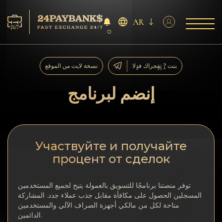
AR
0
الخدمات
بنت ?ٍ تٍفٍجراك فدٍلا
نسخة لايت من الموقع
افاحتٍاظٍات
إنضم لبرنامج
ففشر?اء
آراء
Участвуйте и получайте
процент от сделок
اف?نالٍل
توفر منصتنا برنامجًا للتسويق بالعمولة يتيح لجميع المستخدمين
AML/CFT
المسجلين الحصول على مكافأة مقابل جذب عملاء جدد. المشاركة
متاحة لكل من مالكي أجهزة الصراف الآلي والمستخدمين
الدائمين.