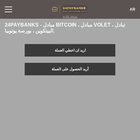
AR
نسخة عادية
24PAYBANKS - مبادل BITCOIN ، مبادل VOLET ، تبادل
البيتكوين ، بورصة يوتوبيا.
آراء
تبادل
اريد ان اعطي العملة
اف?نالٍل
ففشر?اء
FAQ
افاحتٍاظٍات
أريد الحصول على العملة
خرٍظة افكن?غ
اتصف بلا
افسكغة
AML
افتسجٍف
افدخنف