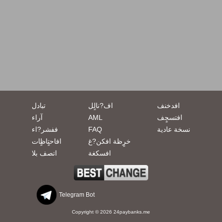
افدخنف
اف?نالٍل
تبادل
افتسجٍف
AML
آراء
نسخة عادية
FAQ
ففشر?اء
خرٍظة افكن?غ
افاحتٍاظٍات
افسكغة
اتصف بلا
Telegram Bot
Copyright © 2026 24paybanks.me