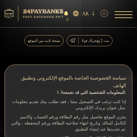
AR
0
الخدمات
بنت ?ٍ تٍفٍجراك فدٍلا
نسخة لايت من الموقع
افاحتٍاظٍات
ففشر?اء
سياسة الخصوصية الخاصة بالموقع الإلكتروني وتطبيق
آراء
الهاتف
المعلومات الشخصية التي قد نجمعه1. ا.
إذا كنت ترغب في التسجيل معنا ، فقد نطلب منك تقديم معلومات
اف?نالٍل
مثل عنوان بريدك الإلكتروني.
يخزن الموقع تفاصيل مثل رقم البطاقة ورقم الحساب والاسم
AML/CFT
الكامل للمالك وتاريخ انتهاء صلاحية البطاقة ورقم المحفظة ، والتي
تم تحديدها عند إنشاء التطبيق.