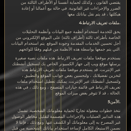
يقتضي القانون ، وكذلك لحماية أنفسنا أو الأطراف الثالثة من
الضرر والإجراءات غير القانونية. في حالة بيع أعمالنا أو إعادة
هيكلتها ، قد يتم نقل بياناتك معها
ملفات تعريف الارتباط4.
يحق للخدمة استخدام أنظمة جمع البيانات وأنظمة التحليلات
الخاصة بأطراف ثالثة (أطراف ثالثة) على الموقع الإلكتروني من
أجل تحسين الخدمات المقدمة وجودة الموقع. يتم استخدام البيانات
التي يتم جمعها بواسطة هذه الأنظمة من قبلهم وفقًا للوائحهم.
يستخدم موقعنا ملفات تعريف الارتباط. هذه ملفات نصية صغيرة
يرسلها موقع ويب إلى جهاز الكمبيوتر الخاص بك لتسجيل أنشطتك
عبر الإنترنت. قد يستخدم موقعنا ملفات تعريف الارتباط هذه
لتخزين تفضيلاتك ، ولتحسين بعض جوانب الموقع والتطبيق ،
ولتسجيل أنشطتك عبر الإنترنت. يمكنك تعطيل استخدام ملفات
تعريف الارتباط في قائمة خيارات المتصفح ، ومع ذلك ، في هذه
الحالة ، قد لا تتوفر بعض ميزات الموقع.
الأمن5.
نتخذ خطوات معقولة تجاريًا لحماية معلوماتك الشخصية. تشمل
هذه التدابير العمليات والإجراءات المصممة لتقليل مخاطر الوصول
غير المصرح به إلى معلوماتك أو الكشف عنها. ومع ذلك ، فإننا لا
نضمن الاستبعاد الكامل لإساءة استخدام بياناتك الشخصية من قبل