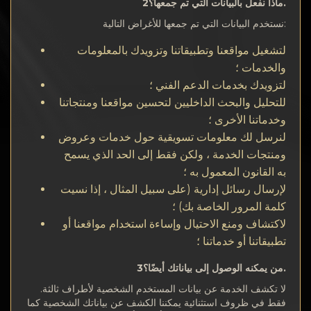
افسرٍة
ماذا نفعل بالبيانات التي تم جمعها؟2.
نستخدم البيانات التي تم جمعها للأغراض التالية:
اتصف بلا
لتشغيل مواقعنا وتطبيقاتنا وتزويدك بالمعلومات
والخدمات ؛
Wiki
لتزويدك بخدمات الدعم الفني ؛
للتحليل والبحث الداخليين لتحسين مواقعنا ومنتجاتنا
FAQ
وخدماتنا الأخرى ؛
لنرسل لك معلومات تسويقية حول خدمات وعروض
افسكغة
ومنتجات الخدمة ، ولكن فقط إلى الحد الذي يسمح
به القانون المعمول به ؛
خرٍظة افكن?غ
لإرسال رسائل إدارية (على سبيل المثال ، إذا نسيت
كلمة المرور الخاصة بك) ؛
لاكتشاف ومنع الاحتيال وإساءة استخدام مواقعنا أو
تطبيقاتنا أو خدماتنا ؛
من يمكنه الوصول إلى بياناتك أيضًا؟3.
لا تكشف الخدمة عن بيانات المستخدم الشخصية لأطراف ثالثة.
فقط في ظروف استثنائية يمكننا الكشف عن بياناتك الشخصية كما