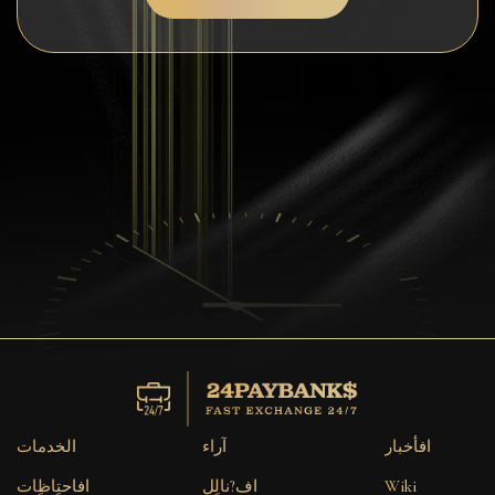
افسرٍة
اتصف بلا
Wiki
FAQ
افسكغة
خرٍظة افكن?غ
افأخبار
آراء
الخدمات
Wiki
اف?نالٍل
افاحتٍاظٍات