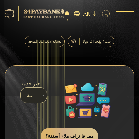
AR
0
الخدمات
بنت ?ٍ تٍفٍجراك فدٍلا
نسخة لايت من الموقع
افاحتٍاظٍات
ففشر?اء
اختر خدمة
آراء
اختر خدمة
اف?نالٍل
AML/CFT
مف فا تزاف ملا? أسئفة؟