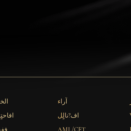
آراء
الخ
اف?نالٍل
افاحتٍ
AML/CFT
ففش