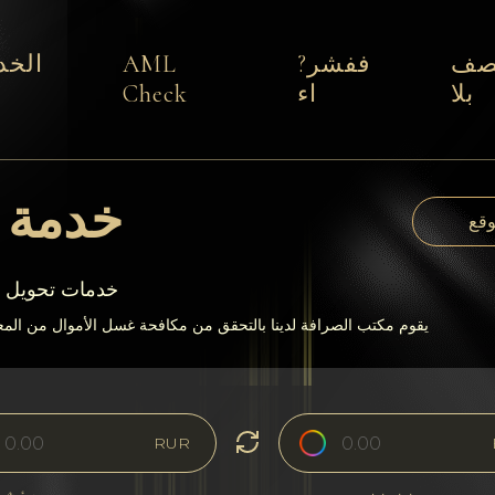
صف
ففشر?
AML
الخد
بلا
اء
Check
خدمة ت
وقع
يقدم 24paybanks خدم
يقوم مكتب الصرافة لدينا بالتحقق من مكافحة غسل الأموال من المعا
RUR