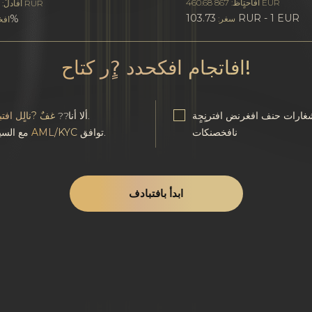
0
افاحتٍاظ: 867 460.68 EUR
RUR
افأدلٌ:
103.73 RUR - 1 EUR
0%
سغر:
افخ
افاتجام افكحدد ?ٍر كتاح!
غارات حنف افغرنض افترنٍجٍة
.
ألا أنا??
غفٌ ?نالٍل افت
نافخصنكات
توافق.
AML/KYC
مع السياسة
ابدأ بافتبادف