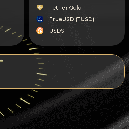
Tether Gold
TrueUSD (TUSD)
USDS
Monero
Tron
Litecoin
GRAM
Notcoin (NOT)
BNB BEP20
Stellar
Ripple