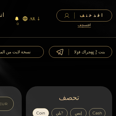
ات
افدخنف
AR
0
افتسجٍف
بنت ?ٍ تٍفٍجراك فدٍلا
نسخة لايت من الم
تحصف
EUR
Cash
إبس
بلن?
Coin