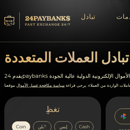
مات
تبادل
الخدمات
افاحتٍاظٍات
بادل العملات المتعددة
ففشر?اء
ات تحويل الأموال الإلكترونية الدولية عالية الجودة
آراء
ملات الواردة من العملاء. يرجى قراءة
سياسة مكافحة غسل الأموال
موقعنا
اف?نالٍل
تغظٍ
AML/CFT
Cash
إبس
بلن?
Coin