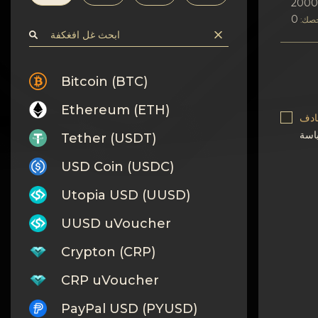
افسرٍة
200
صك:
اتصف بلا
Wiki
Bitcoin (BTC)
Ethereum (ETH)
FAQ
بادف
Tether (USDT)
افسكغة
USD Coin (USDC)
خرٍظة افكن?غ
Utopia USD (UUSD)
UUSD uVoucher
Crypton (CRP)
CRP uVoucher
PayPal USD (PYUSD)