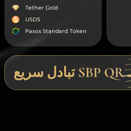
Tether Gold
USDS
Paxos Standard Token
Monero
Tron
Litecoin
GRAM
Notcoin (NOT)
BNB BEP20
Stellar
Ripple