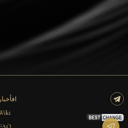
Dogecoin
Dash
Solana
Polygon (POL)
Ethereum classic (ETC)
Cardano (ADA)
Bitcoin Cash
Bitcoin SV (BSV)
Arbitrum
افأخبار
Optimism (OP)
Wiki
Cosmos (ATOM)
FAQ