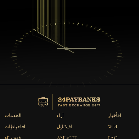
افأخبار
آراء
الخدمات
Wiki
اف?نالٍل
افاحتٍاظٍات
FAQ
AML/CFT
ففشر?اء