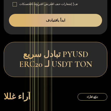
تف?ٍ إشغارات حنف افغرنض افترنٍجٍة نافخصنكات
ابدأ بافتبادف
تبادل سريع PYUSD
ERC20 لـ USDT TON
آراء غللا
جكٍغ افآراء