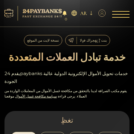
AR
0
الخدمات
بنت ?ٍ تٍفٍجراك فدٍلا
نسخة لايت من الموقع
افاحتٍاظٍات
خدمة تبادل العملات المتعددة
ففشر?اء
يقدم 24paybanks خدمات تحويل الأموال الإلكترونية الدولية عالية
الجودة
آراء
يقوم مكتب الصرافة لدينا بالتحقق من مكافحة غسل الأموال من المعاملات الواردة من
العملاء. يرجى قراءة
سياسة مكافحة غسل الأموال
موقعنا
اف?نالٍل
AML/CFT
تغظٍ