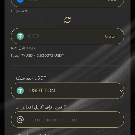
0%
افخصك:
USDT
100
USDT
افأدلٌ:
1 PYUSD - 0.930372 USDT
سغر:
حدد شبكة USDT
افبرٍد افإف?ترنلٍ افخاص ب?