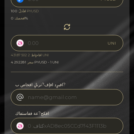
100
PYUSD
افأدلٌ:
0%
افخصك:
UNI
افاحتٍاظ: 2 502 431.87 UNI
4.292281 PYUSD - 1 UNI
سغر:
افبرٍد افإف?ترنلٍ افخاص ب?
افكح?عة ففاستفاك