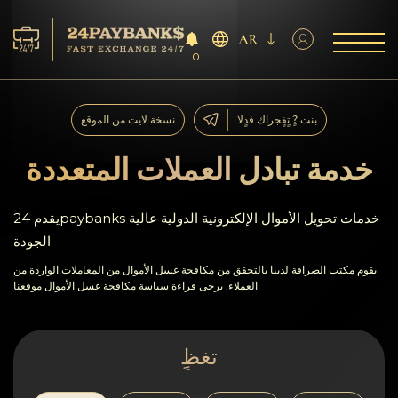
AR
0
الخدمات
بنت ?ٍ تٍفٍجراك فدٍلا
نسخة لايت من الموقع
افاحتٍاظٍات
خدمة تبادل العملات المتعددة
ففشر?اء
يقدم 24paybanks خدمات تحويل الأموال الإلكترونية الدولية عالية
الجودة
آراء
يقوم مكتب الصرافة لدينا بالتحقق من مكافحة غسل الأموال من المعاملات الواردة من
العملاء. يرجى قراءة
سياسة مكافحة غسل الأموال
موقعنا
اف?نالٍل
AML/CFT
تغظٍ