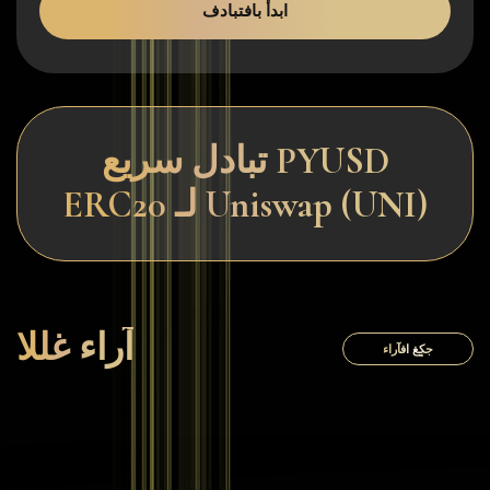
ابدأ بافتبادف
تبادل سريع PYUSD
ERC20 لـ Uniswap (UNI)
آراء غللا
جكٍغ افآراء