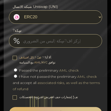
شبكة الاتصال Uniswap (UNI)
?سٍكة
.
ألا أنا??
غفٌ ?نالٍل افتبادف
توافق.
AML/KYC
مع السياسة
Passed the preliminary
AML check
I have not passed the preliminary
AML check
and accept all
associated risks, as well as the terms
of refund
تف?ٍ إشغارات حنف افغرنض افترنٍجٍة نافخصنكات