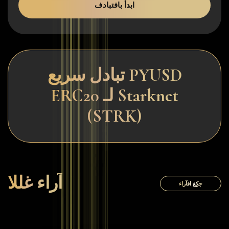
ابدأ بافتبادف
تبادل سريع PYUSD
ERC20 لـ Starknet
(STRK)
آراء غللا
جكٍغ افآراء