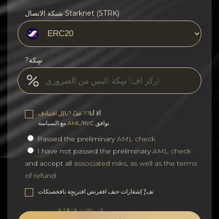
شبكة الاتصال Starknet (STRK)
?سٍكة
.
ألا أنا??
غفٌ ?نالٍل افتبادف
توافق.
AML/KYC
مع السياسة
Passed the preliminary
AML check
I have not passed the preliminary
AML check
and accept all
associated risks, as well as the terms
of refund
تف?ٍ إشغارات حنف افغرنض افترنٍجٍة نافخصنكات