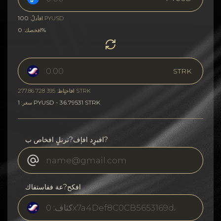
100
PYUSD
افأدلٌ:
0%
افخصك:
STRK
افاحتٍاظ: 395 728 277.86 STRK
1 PYUSD - 36.79531 STRK
سغر:
افبرٍد افإف?ترنلٍ افخاص ب?
افكح?عة ففاستفاك