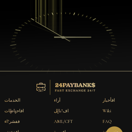
افأخبار
آراء
الخدمات
Wiki
اف?نالٍل
افاحتٍاظٍات
FAQ
AML/CFT
ففشر?اء