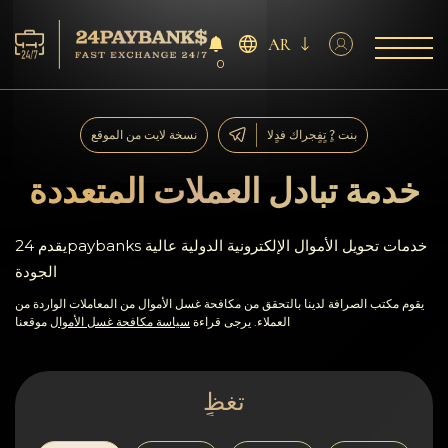
AR
0
الخدمات
بنت ?ٍ تٍفٍجراك فدٍلا
نسخة لايت من الموقع
افاحتٍاظٍات
خدمة تبادل العملات المتعددة
ففشر?اء
يقدم 24paybanks خدمات تحويل الأموال الإلكترونية الدولية عالية
الجودة
آراء
يقوم مكتب الصرافة لدينا بالتحقق من مكافحة غسل الأموال من المعاملات الواردة من
العملاء. يرجى قراءة
سياسة مكافحة غسل الأموال
موقعنا
اف?نالٍل
AML/CFT
تغظٍ