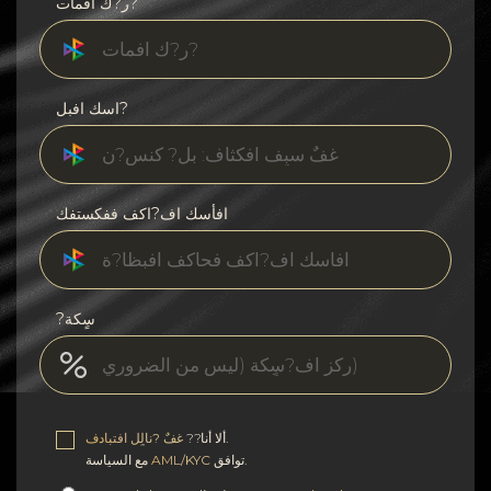
ر?ك افمات?
اسك افبل?
افأسك اف?اكف ففكستفك
?سٍكة
.
ألا أنا??
غفٌ ?نالٍل افتبادف
توافق.
AML/KYC
مع السياسة