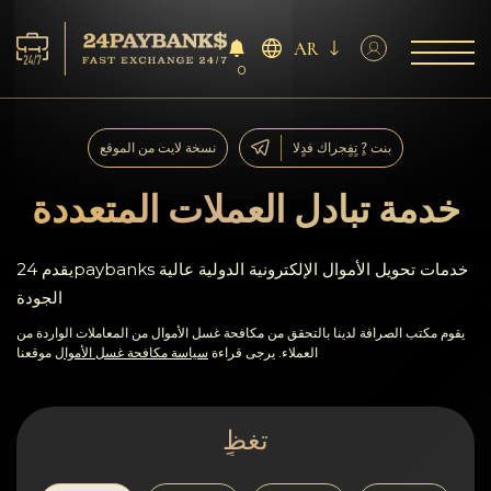
AR
0
الخدمات
بنت ?ٍ تٍفٍجراك فدٍلا
نسخة لايت من الموقع
افاحتٍاظٍات
خدمة تبادل العملات المتعددة
ففشر?اء
يقدم 24paybanks خدمات تحويل الأموال الإلكترونية الدولية عالية
الجودة
آراء
يقوم مكتب الصرافة لدينا بالتحقق من مكافحة غسل الأموال من المعاملات الواردة من
العملاء. يرجى قراءة
سياسة مكافحة غسل الأموال
موقعنا
اف?نالٍل
AML/CFT
تغظٍ