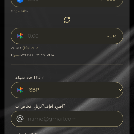
0%
افخصك:
RUR
2000
RUR
افأدلٌ:
1 PYUSD - 79.97 RUR
سغر:
حدد شبكة RUR
افبرٍد افإف?ترنلٍ افخاص ب?