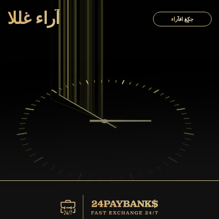
آراء غللا
جكٍغ افآراء