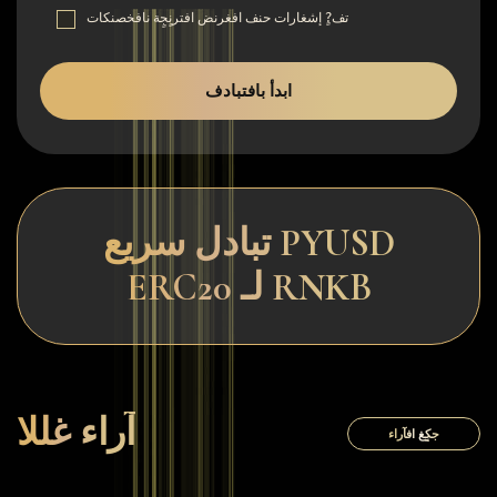
تف?ٍ إشغارات حنف افغرنض افترنٍجٍة نافخصنكات
ابدأ بافتبادف
تبادل سريع PYUSD
ERC20 لـ RNKB
آراء غللا
جكٍغ افآراء