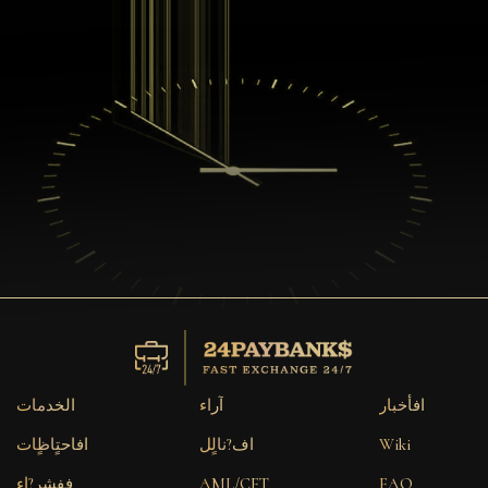
افأخبار
آراء
الخدمات
Wiki
اف?نالٍل
افاحتٍاظٍات
FAQ
AML/CFT
ففشر?اء