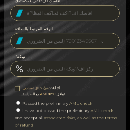
افأسك اف?اكف ففكستفك
الرقم المرتبط بالبطاقة
?سٍكة
.
ألا أنا??
غفٌ ?نالٍل افتبادف
توافق.
AML/KYC
مع السياسة
Passed the preliminary
AML check
I have not passed the preliminary
AML check
and accept all
associated risks, as well as the terms
of refund