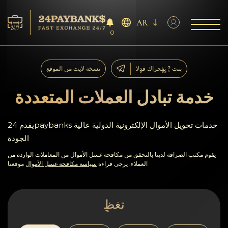
AR
0
الخدمات
بنت ?ٍ تٍفٍجراك فدٍلا
نسخة لايت من الموقع
افاحتٍاظٍات
خدمة تبادل العملات المتعددة
ففشر?اء
يقدم 24paybanks خدمات تحويل الأموال الإلكترونية الدولية عالية
الجودة
آراء
يقوم مكتب الصرافة لدينا بالتحقق من مكافحة غسل الأموال من المعاملات الواردة من
العملاء. يرجى قراءة
سياسة مكافحة غسل الأموال
موقعنا
اف?نالٍل
AML/CFT
تغظٍ