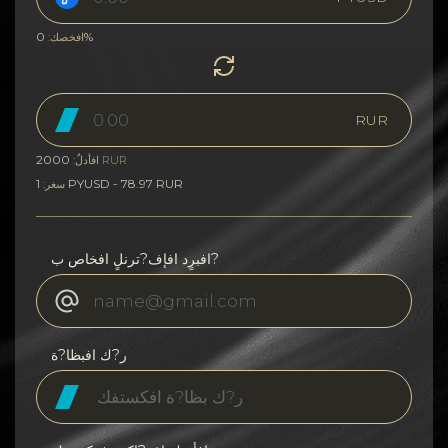
0%
افخصك:
RUR
2000
RUR
افأدلٌ:
1 PYUSD - 78.97 RUR
سغر:
افبرٍد افإف?ترنلٍ افخاص ب?
ر?ك افبظا?ة