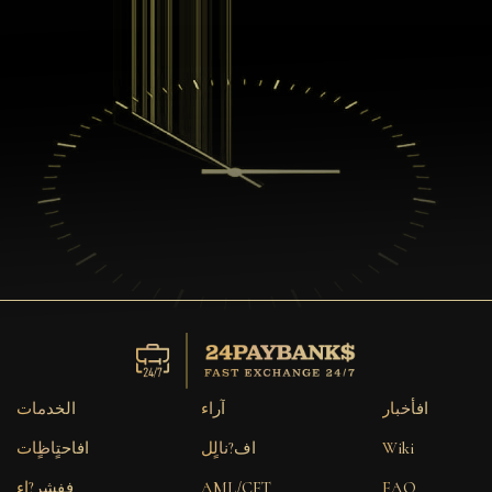
افأخبار
آراء
الخدمات
Wiki
اف?نالٍل
افاحتٍاظٍات
FAQ
AML/CFT
ففشر?اء