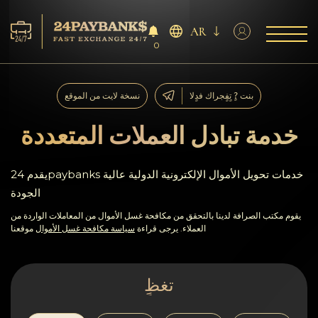
AR
0
الخدمات
بنت ?ٍ تٍفٍجراك فدٍلا
نسخة لايت من الموقع
افاحتٍاظٍات
خدمة تبادل العملات المتعددة
ففشر?اء
يقدم 24paybanks خدمات تحويل الأموال الإلكترونية الدولية عالية
الجودة
آراء
يقوم مكتب الصرافة لدينا بالتحقق من مكافحة غسل الأموال من المعاملات الواردة من
العملاء. يرجى قراءة
سياسة مكافحة غسل الأموال
موقعنا
اف?نالٍل
AML/CFT
تغظٍ