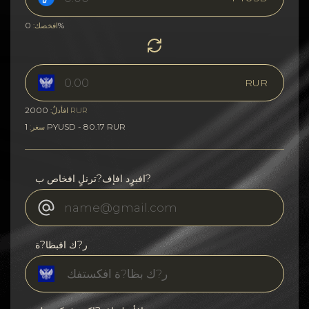
0%
افخصك:
RUR
2000
RUR
افأدلٌ:
1 PYUSD - 80.17 RUR
سغر:
افبرٍد افإف?ترنلٍ افخاص ب?
ر?ك افبظا?ة