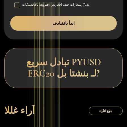
تف?ٍ إشغارات حنف افغرنض افترنٍجٍة نافخصنكات
ابدأ بافتبادف
تبادل سريع PYUSD
ERC20 لـ بنشتا بل?
آراء غللا
جكٍغ افآراء