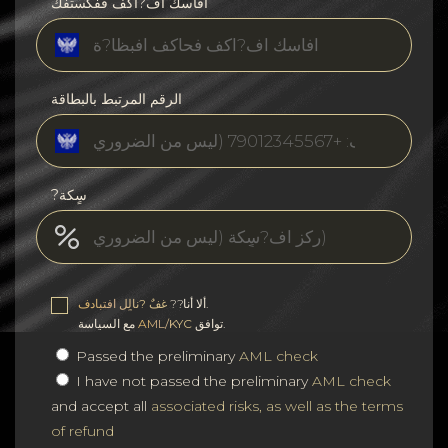
افأسك اف?اكف ففكستفك
الرقم المرتبط بالبطاقة
?سٍكة
.
ألا أنا??
غفٌ ?نالٍل افتبادف
توافق.
AML/KYC
مع السياسة
Passed the preliminary
AML check
I have not passed the preliminary
AML check
and accept all
associated risks, as well as the terms
of refund