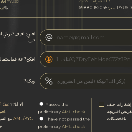
افاحتٍاظ: 1 231.27 BTC
PYUSD
افأدل
69880.152045 
0%
سغر:
افخ
افبرٍد افإف?ترنلٍ 
ب?
افكح?عة ففاستفا
?سٍكة
 إشغارات حنف
Passed the
ألا أنا??
غفٌ ?ن
غرنض افترنٍجٍة
.
افت
preliminary
AML check
نافخصنكات
AML/KYC
مع السياسة
I have not passed the
توافق.
preliminary
AML check