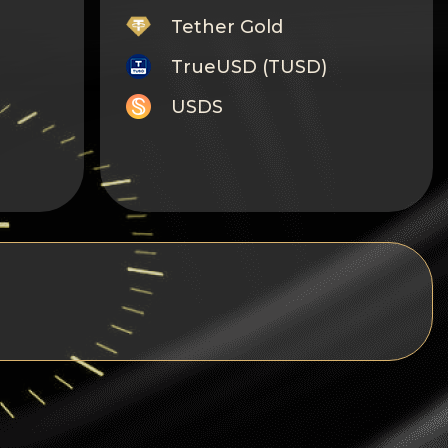
Tether Gold
TrueUSD (TUSD)
USDS
Monero
Tron
Litecoin
GRAM
Notcoin (NOT)
BNB BEP20
Stellar
Ripple