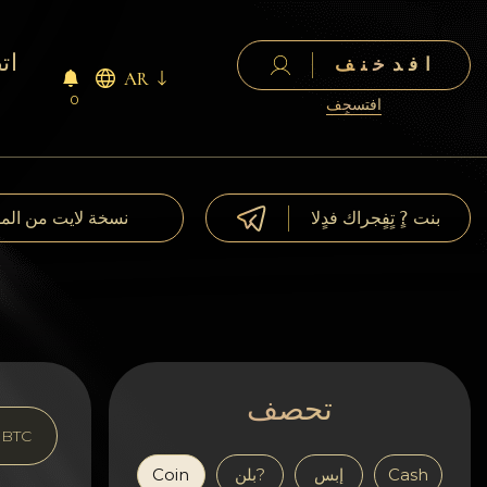
ات
افدخنف
AR
0
افتسجٍف
بنت ?ٍ تٍفٍجراك فدٍلا
نسخة لايت من الم
تحصف
BTC
Cash
إبس
بلن?
Coin