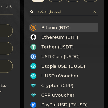
PYUSD - 1 BTC
Bitcoin (BTC)
Ethereum (ETH)
Tether (USDT)
USD Coin (USDC)
Utopia USD (UUSD)
UUSD uVoucher
Crypton (CRP)
تف?ٍ
اف
CRP uVoucher
PayPal USD (PYUSD)