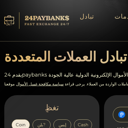
مات
تبادل
الخدمات
افاحتٍاظٍات
بادل العملات المتعددة
ففشر?اء
ات تحويل الأموال الإلكترونية الدولية عالية الجودة
آراء
ملات الواردة من العملاء. يرجى قراءة
سياسة مكافحة غسل الأموال
موقعنا
اف?نالٍل
تغظٍ
AML/CFT
Cash
إبس
بلن?
Coin