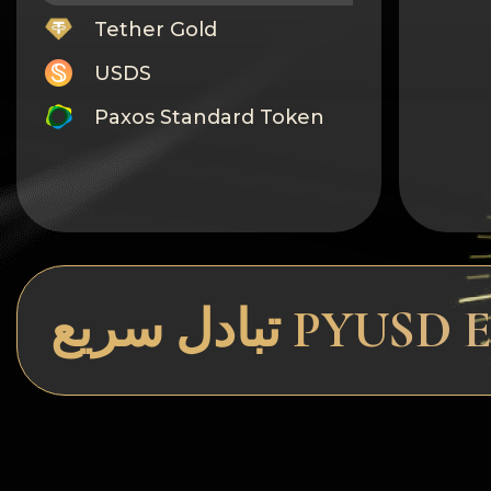
Tether Gold
USDS
Paxos Standard Token
Monero
Tron
Litecoin
GRAM
Notcoin (NOT)
BNB BEP20
Stellar
Ripple