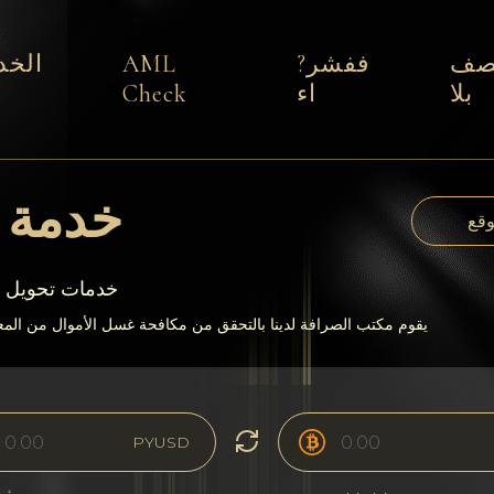
صف
ففشر?
AML
الخد
بلا
اء
Check
خدمة ت
وقع
يقدم 24paybanks خدم
يقوم مكتب الصرافة لدينا بالتحقق من مكافحة غسل الأموال من المعا
PYUSD