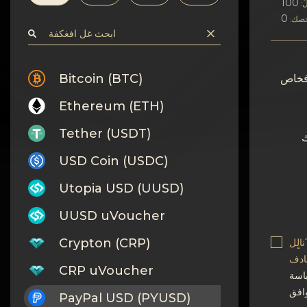
افسرٍة
100
ٌ:
صك:
اتصف بلا
Wiki
Bitcoin (BTC)
افخاص
Ethereum (ETH)
FAQ
Tether (USDT)
ك
افسكغة
USD Coin (USDC)
خرٍظة افكن?غ
Utopia USD (UUSD)
UUSD uVoucher
Crypton (CRP)
الٍل
بادف
CRP uVoucher
PayPal USD (PYUSD)