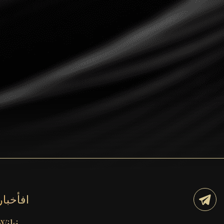
Dogecoin
Dash
Solana
Polygon (POL)
Ethereum classic (ETC)
Cardano (ADA)
Bitcoin Cash
Bitcoin SV (BSV)
Arbitrum
Optimism (OP)
افأخبار
Cosmos (ATOM)