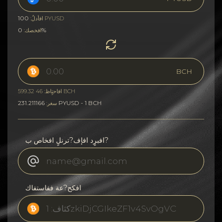
100
PYUSD
افأدلٌ:
0%
افخصك:
BCH
افاحتٍاظ: 46 599.32 BCH
231.211166 PYUSD - 1 BCH
سغر:
افبرٍد افإف?ترنلٍ افخاص ب?
افكح?عة ففاستفاك