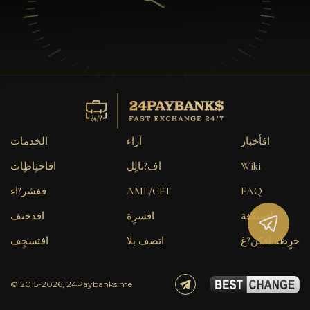
افأخبار
آراء
الخدمات
Wiki
اف?نالٍل
افاحتٍاظٍات
FAQ
AML/CFT
ففشر?اء
افسكغة
افسرٍة
افدخنف
خرٍظة افكن?غ
اتصف بلا
افتسجٍف
© 2015-2026, 24Paybanks.me