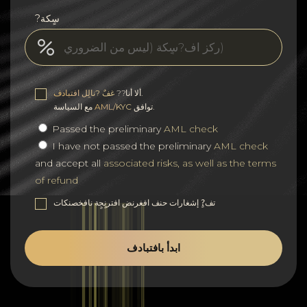
?سٍكة
.
ألا أنا??
غفٌ ?نالٍل افتبادف
توافق.
AML/KYC
مع السياسة
Passed the preliminary
AML check
I have not passed the preliminary
AML check
and accept all
associated risks, as well as the terms
of refund
تف?ٍ إشغارات حنف افغرنض افترنٍجٍة نافخصنكات
ابدأ بافتبادف