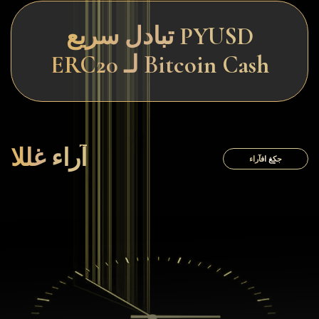
تبادل سريع PYUSD
ERC20 لـ Bitcoin Cash
آراء غللا
جكٍغ افآراء