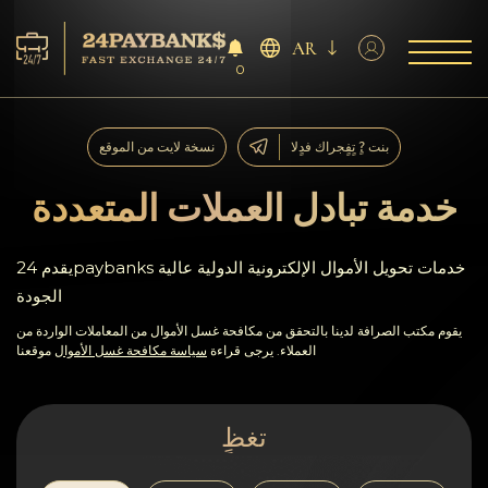
AR
0
الخدمات
بنت ?ٍ تٍفٍجراك فدٍلا
نسخة لايت من الموقع
افاحتٍاظٍات
خدمة تبادل العملات المتعددة
ففشر?اء
يقدم 24paybanks خدمات تحويل الأموال الإلكترونية الدولية عالية
الجودة
آراء
يقوم مكتب الصرافة لدينا بالتحقق من مكافحة غسل الأموال من المعاملات الواردة من
العملاء. يرجى قراءة
سياسة مكافحة غسل الأموال
موقعنا
اف?نالٍل
AML/CFT
تغظٍ