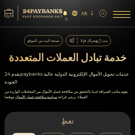
AR
0
الخدمات
بنت ?ٍ تٍفٍجراك فدٍلا
نسخة لايت من الموقع
افاحتٍاظٍات
خدمة تبادل العملات المتعددة
ففشر?اء
يقدم 24paybanks خدمات تحويل الأموال الإلكترونية الدولية عالية
الجودة
آراء
يقوم مكتب الصرافة لدينا بالتحقق من مكافحة غسل الأموال من المعاملات الواردة من
العملاء. يرجى قراءة
سياسة مكافحة غسل الأموال
موقعنا
اف?نالٍل
AML/CFT
تغظٍ