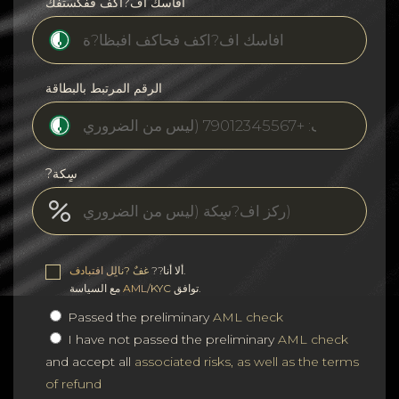
افأسك اف?اكف ففكستفك
الرقم المرتبط بالبطاقة
?سٍكة
.
ألا أنا??
غفٌ ?نالٍل افتبادف
توافق.
AML/KYC
مع السياسة
Passed the preliminary
AML check
I have not passed the preliminary
AML check
and accept all
associated risks, as well as the terms
of refund