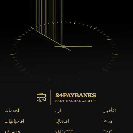
افأخبار
آراء
الخدمات
Wiki
اف?نالٍل
افاحتٍاظٍات
FAQ
AML/CFT
ففشر?اء