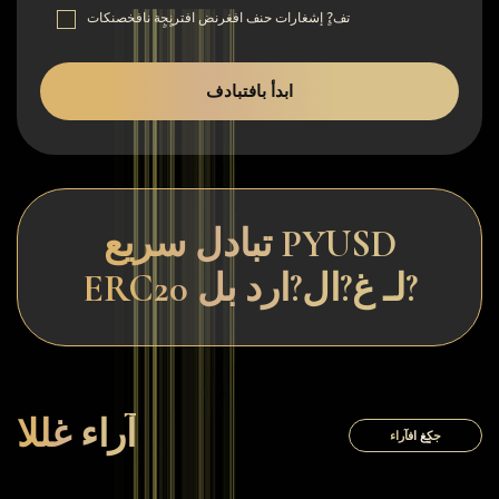
تف?ٍ إشغارات حنف افغرنض افترنٍجٍة نافخصنكات
ابدأ بافتبادف
تبادل سريع PYUSD
ERC20 لـ غ?ال?ارد بل?
آراء غللا
جكٍغ افآراء