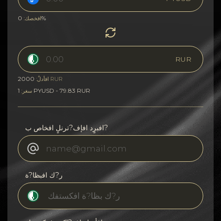
0%
افخصك:
RUR
2000
RUR
افأدلٌ:
1 PYUSD - 79.83 RUR
سغر:
افبرٍد افإف?ترنلٍ افخاص ب?
ر?ك افبظا?ة