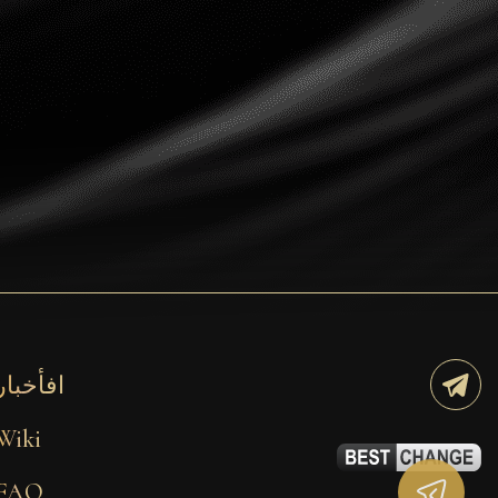
Dogecoin
Dash
Solana
Polygon (POL)
Ethereum classic (ETC)
Cardano (ADA)
Bitcoin Cash
Bitcoin SV (BSV)
Arbitrum
افأخبار
Optimism (OP)
Wiki
Cosmos (ATOM)
FAQ