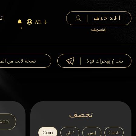
ات
افدخنف
AR
0
افتسجٍف
بنت ?ٍ تٍفٍجراك فدٍلا
نسخة لايت من الم
تحصف
AED
Cash
إبس
بلن?
Coin