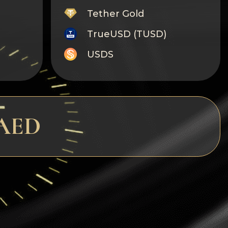
Tether Gold
TrueUSD (TUSD)
USDS
Monero
Tron
Litecoin
تبادل سري
GRAM
Notcoin (NOT)
BNB BEP20
Stellar
Ripple