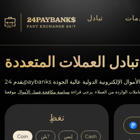
مات
تبادل
الخدمات
افاحتٍاظٍات
بادل العملات المتعددة
ففشر?اء
ات تحويل الأموال الإلكترونية الدولية عالية الجودة
آراء
ملات الواردة من العملاء. يرجى قراءة
سياسة مكافحة غسل الأموال
موقعنا
اف?نالٍل
تغظٍ
AML/CFT
Cash
إبس
بلن?
Coin