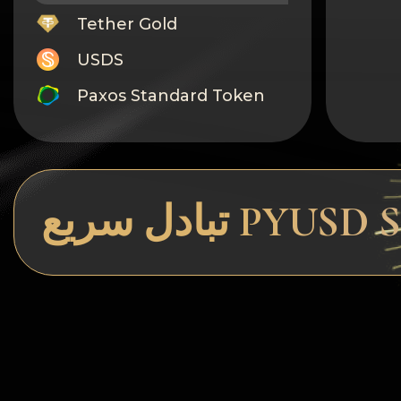
Tether Gold
USDS
Paxos Standard Token
Monero
Tron
Litecoin
GRAM
Notcoin (NOT)
BNB BEP20
Stellar
Ripple