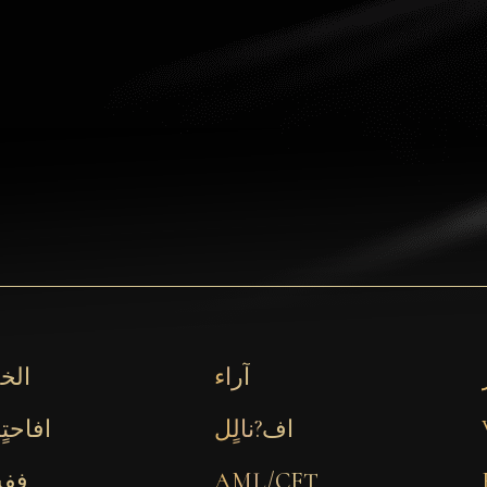
آراء
الخ
اف?نالٍل
افاحتٍ
AML/CFT
ففش