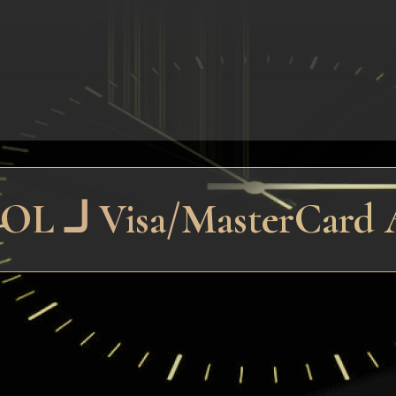
ع PYUSD SOL لـ Visa/MasterCard AED