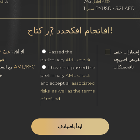
0%
745
AED
افأدلٌ:
افخ
1 PYUSD - 3.21 AED
سغر:
افاتجام افكحدد ?ٍر كتاح!
 إشغارات حنف
Passed the
ألا أنا??
غفٌ ?ن
غرنض افترنٍجٍة
.
افت
preliminary
AML check
نافخصنكات
AML/KYC
مع السياسة
I have not passed the
توافق.
preliminary
AML check
and accept all
associated
risks, as well as the terms
of refund
ابدأ بافتبادف