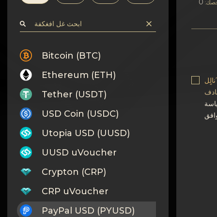
افسرٍة
صك:
اتصف بلا
Wiki
Bitcoin (BTC)
Ethereum (ETH)
FAQ
الٍل
بادف
Tether (USDT)
افسكغة
USD Coin (USDC)
خرٍظة افكن?غ
Utopia USD (UUSD)
UUSD uVoucher
Crypton (CRP)
CRP uVoucher
PayPal USD (PYUSD)