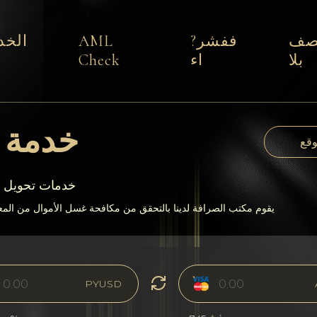
صف
ففشر?
AML
الخد
بلا
اء
Check
خدمة ت
وقع
يقدم 24paybanks خدم
يقوم مكتب الصرافة لدينا بالتحقق من مكافحة غسل الأموال من المعا
PYUSD