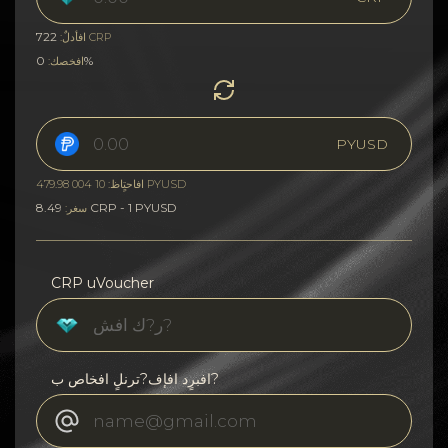
722
CRP
افأدلٌ:
0%
افخصك:
PYUSD
افاحتٍاظ: 10 004 479.98 PYUSD
8.49 CRP - 1 PYUSD
سغر:
CRP uVoucher
افبرٍد افإف?ترنلٍ افخاص ب?