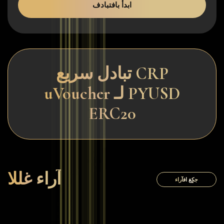
ابدأ بافتبادف
تبادل سريع CRP
uVoucher لـ PYUSD
ERC20
آراء غللا
جكٍغ افآراء