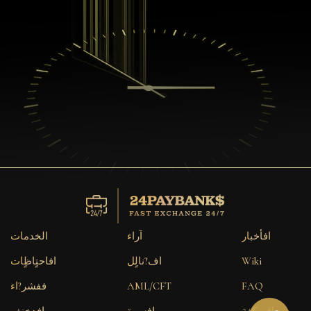
افأخبار
آراء
الخدمات
Wiki
اف?نالٍل
افاحتٍاظٍات
FAQ
AML/CFT
ففشر?اء