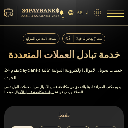
AR
0
الخدمات
بنت ?ٍ تٍفٍجراك فدٍلا
نسخة لايت من الموقع
افاحتٍاظٍات
خدمة تبادل العملات المتعددة
ففشر?اء
يقدم 24paybanks خدمات تحويل الأموال الإلكترونية الدولية عالية
الجودة
آراء
يقوم مكتب الصرافة لدينا بالتحقق من مكافحة غسل الأموال من المعاملات الواردة من
العملاء. يرجى قراءة
سياسة مكافحة غسل الأموال
موقعنا
اف?نالٍل
AML/CFT
تغظٍ