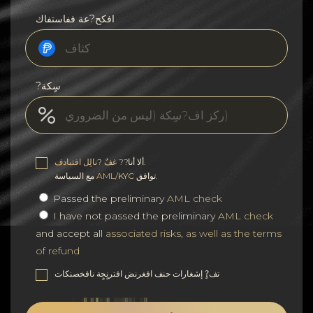
افكح?عة ففاستفاك
?سٍكة
.
ألا أنا??
غفٌ ?نالٍل افتبادف
توافق.
AML/KYC
مع السياسة
Passed the preliminary
AML check
I have not passed the preliminary
AML check
and accept all
associated risks, as well as the terms
of refund
تف?ٍ إشغارات حنف افغرنض افترنٍجٍة نافخصنكات