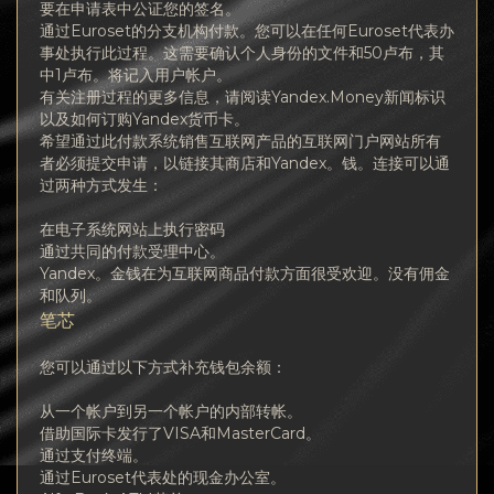
要在申请表中公证您的签名。
通过Euroset的分支机构付款。您可以在任何Euroset代表办
事处执行此过程。这需要确认个人身份的文件和50卢布，其
中1卢布。将记入用户帐户。
有关注册过程的更多信息，请阅读Yandex.Money新闻标识
以及如何订购Yandex货币卡。
希望通过此付款系统销售互联网产品的互联网门户网站所有
者必须提交申请，以链接其商店和Yandex。钱。连接可以通
过两种方式发生：
在电子系统网站上执行密码
通过共同的付款受理中心。
Yandex。金钱在为互联网商品付款方面很受欢迎。没有佣金
和队列。
笔芯
您可以通过以下方式补充钱包余额：
从一个帐户到另一个帐户的内部转帐。
借助国际卡发行了VISA和MasterCard。
通过支付终端。
通过Euroset代表处的现金办公室。