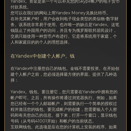
隐私
Yandex。资金是第一个可以补充您的Skype帐户的电子货币
付款系统。
您可以在我们的网站上用Yandex Money兑换比特币。
联系方式
在补充其帐户时，用户会收到电子现金类型的类似物-数字财
务。该系统非常易于使用。也许唯一的缺点是Yandex。这笔
Wiki
钱阻止了外国用户的访问，并且专为俄罗斯联邦居民设计，
交易只能使用一种货币卢布进行。它是将系统用于家庭，个
人和家庭目的的个人的理想选择。
FAQ
在Yandex中创建个人帐户。钱
名誉
在Yandex中注册您自己的钱包。金钱不需要投资。在开始创
建个人帐户之前，您必须选择最方便的界面。提供了几种选
网站地图
择：
Yandex。钱包。要注册它，您只需要在Yandex中拥有您的
帐户即可。之后，所有操作将通过浏览器执行。例如，如果
您已经有一个个人邮箱帐户，则需要执行一个简单的授权过
程并激活您的钱包。要完成帐户的创建，您需要输入个人密
码和有关您自己的信息。接下来，打开一个窗口，显示钱包
号码（从号码41001开始）和帐户的当前状态。
互联网钱包。此选项是应在您的计算机上安装的程序。如果