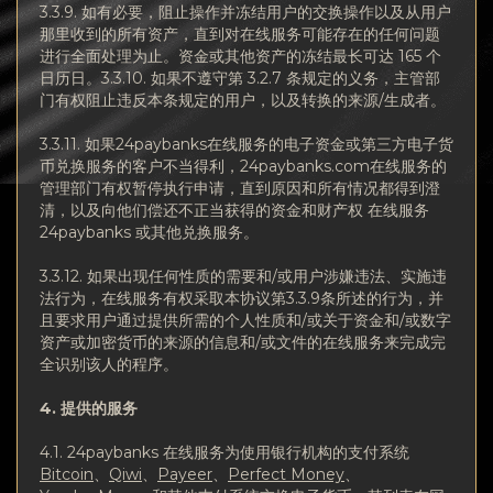
3.3.9. 如有必要，阻止操作并冻结用户的交换操作以及从用户
那里收到的所有资产，直到对在线服务可能存在的任何问题
进行全面处理为止。资金或其他资产的冻结最长可达 165 个
日历日。3.3.10. 如果不遵守第 3.2.7 条规定的义务，主管部
门有权阻止违反本条规定的用户，以及转换的来源/生成者。
3.3.11. 如果24paybanks在线服务的电子资金或第三方电子货
币兑换服务的客户不当得利，24paybanks.com在线服务的
管理部门有权暂停执行申请，直到原因和所有情况都得到澄
清，以及向他们偿还不正当获得的资金和财产权 在线服务
24paybanks 或其他兑换服务。
3.3.12. 如果出现任何性质的需要和/或用户涉嫌违法、实施违
法行为，在线服务有权采取本协议第3.3.9条所述的行为，并
且要求用户通过提供所需的个人性质和/或关于资金和/或数字
资产或加密货币的来源的信息和/或文件的在线服务来完成完
全识别该人的程序。
4. 提供的服
务
4.1. 24paybanks 在线服务为使用银行机构的支付系统
Bitcoin
、
Qiwi
、
Payeer
、
Perfect Money
、