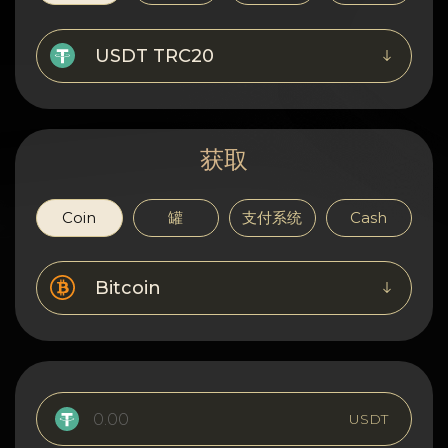
隐私
联系方式
USDT TRC20
Wiki
获取
FAQ
名誉
Coin
罐
支付系统
Cash
网站地图
Bitcoin
USDT