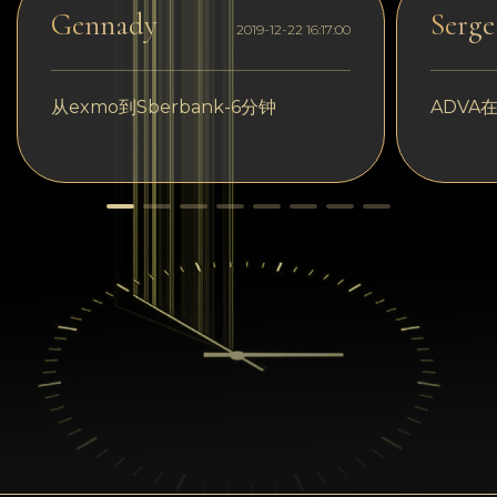
Gennady
Serge
2019-12-22 16:17:00
从exmo到Sberbank-6分钟
ADVA在