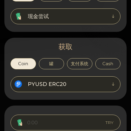
隐私
联系方式
现金尝试
Wiki
获取
FAQ
名誉
Coin
罐
支付系统
Cash
网站地图
PYUSD ERC20
TRY