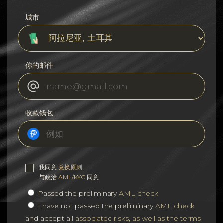
城市
你的邮件
收款钱包
我同意
兑换原则
.
与政治
AML/KYC
同意.
Passed the preliminary
AML check
I have not passed the preliminary
AML check
and accept all
associated risks, as well as the terms