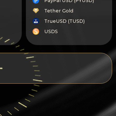
PayPal USD (PYUSD)
Tether Gold
TrueUSD (TUSD)
USDS
Monero
Tron
Litecoin
GRAM
Notcoin (NOT)
BNB BEP20
Stellar
Ripple