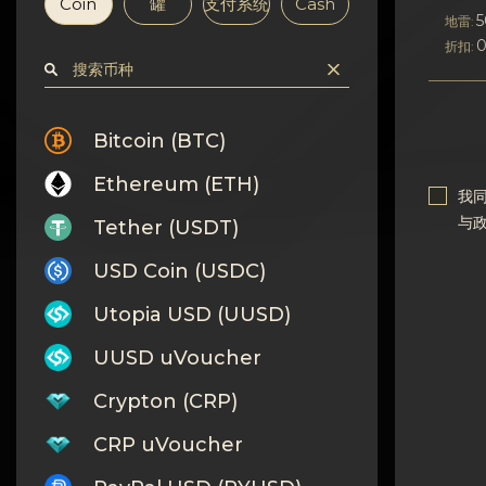
隐私
Coin
罐
支付系统
Cash
地雷:
折扣:
联系方式
Wiki
Bitcoin (BTC)
FAQ
Ethereum (ETH)
我
与
Tether (USDT)
名誉
USD Coin (USDC)
网站地图
Utopia USD (UUSD)
UUSD uVoucher
Crypton (CRP)
CRP uVoucher