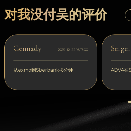
Dogecoin
对我没付吴的评价
Dash
Solana
Polygon (POL)
Gennady
Sergei
2019-12-22 16:17:00
Ethereum classic (ETC)
Cardano (ADA)
从exmo到Sberbank-6分钟
ADVA在S
Bitcoin Cash
Bitcoin SV (BSV)
Arbitrum
Optimism (OP)
Cosmos (ATOM)