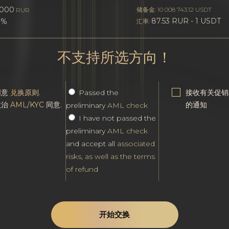
5000
储备金: 10 008 743.12 USDT
RUR
87.53 RUR - 1 USDT
0%
汇率:
不支持所选方向！
同意
兑换原则
.
Passed the
接收有关促销
政治
AML/KYC
同意.
的通知
preliminary
AML check
I have not passed the
preliminary
AML check
and accept all
associated
risks, as well as the terms
of refund
开始交换