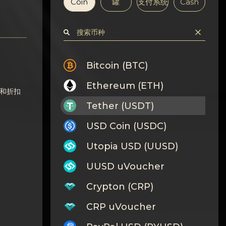
Coin
罐
支付系统
Cash
Bitcoin (BTC)
Ethereum (ETH)
和折扣
Tether (USDT)
USD Coin (USDC)
Utopia USD (UUSD)
UUSD uVoucher
Crypton (CRP)
CRP uVoucher