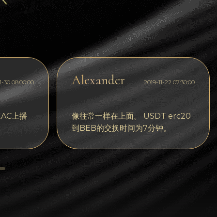
Dogecoin
Dash
Solana
Polygon (POL)
Alexander
1-30 08:00:00
2019-11-22 07:30:00
Ethereum classic (ETC)
Cardano (ADA)
AC上播
像往常一样在上面。 USDT erc20
到BEB的交换时间为7分钟。
Bitcoin Cash
Bitcoin SV (BSV)
Arbitrum
Optimism (OP)
Cosmos (ATOM)