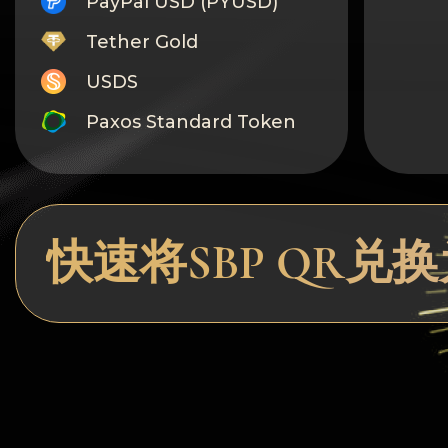
PayPal USD (PYUSD)
Tether Gold
USDS
Paxos Standard Token
Monero
Tron
Litecoin
快速将SBP QR兑换为
GRAM
Notcoin (NOT)
BNB BEP20
Stellar
Ripple