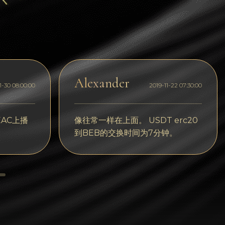
Dogecoin
Dash
Solana
Polygon (POL)
Alexander
1-30 08:00:00
2019-11-22 07:30:00
Ethereum classic (ETC)
Cardano (ADA)
AC上播
像往常一样在上面。 USDT erc20
到BEB的交换时间为7分钟。
Bitcoin Cash
Bitcoin SV (BSV)
Arbitrum
Optimism (OP)
Cosmos (ATOM)