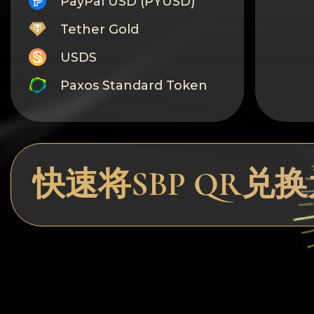
PayPal USD (PYUSD)
Tether Gold
USDS
Paxos Standard Token
Monero
Tron
Litecoin
快速将SBP QR
GRAM
Notcoin (NOT)
BNB BEP20
Stellar
Ripple