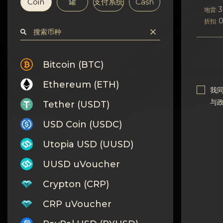
隐私
Coin
罐
支付系统
Cash
地雷:
折扣:
联系方式
Wiki
Bitcoin (BTC)
FAQ
Ethereum (ETH)
我
与
Tether (USDT)
名誉
USD Coin (USDC)
网站地图
Utopia USD (UUSD)
UUSD uVoucher
Crypton (CRP)
CRP uVoucher