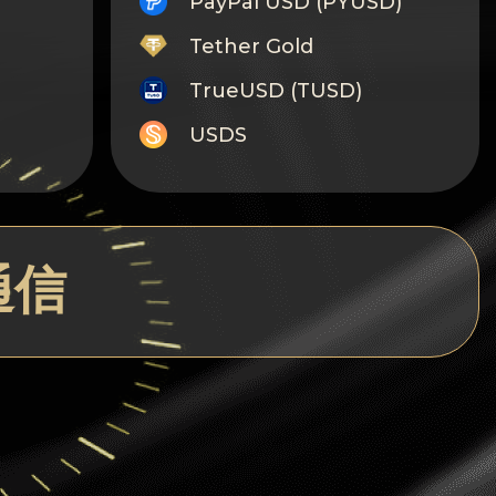
PayPal USD (PYUSD)
Tether Gold
TrueUSD (TUSD)
USDS
Monero
Tron
Litecoin
通信
GRAM
Notcoin (NOT)
BNB BEP20
Stellar
Ripple