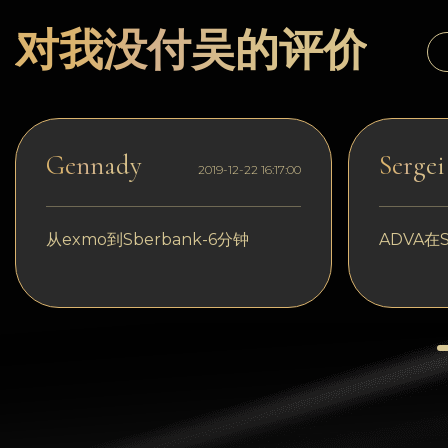
Dogecoin
对我没付吴的评价
Dash
Solana
Polygon (POL)
Gennady
Sergei
2019-12-22 16:17:00
Ethereum classic (ETC)
Cardano (ADA)
从exmo到Sberbank-6分钟
ADVA在S
Bitcoin Cash
Bitcoin SV (BSV)
Arbitrum
Optimism (OP)
Cosmos (ATOM)