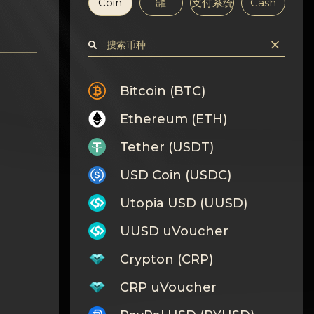
Coin
罐
支付系统
Cash
Bitcoin (BTC)
Ethereum (ETH)
Tether (USDT)
USD Coin (USDC)
Utopia USD (UUSD)
UUSD uVoucher
Crypton (CRP)
CRP uVoucher