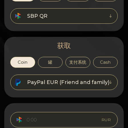
隐私
联系方式
SBP QR
Wiki
获取
FAQ
名誉
Coin
罐
支付系统
Cash
网站地图
PayPal EUR (Friend and family)
RUR