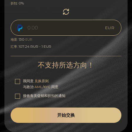
0%
折扣:
EUR
130
地雷:
EUR
107.24 RUR - 1 EUR
汇率:
不支持所选方向！
我同意
兑换原则
.
与政治
AML/KYC
同意.
接收有关促销和折扣的通知
开始交换