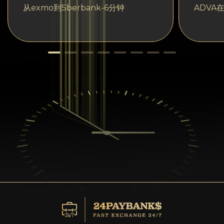
从exmo到Sberbank-6分钟
ADVA在