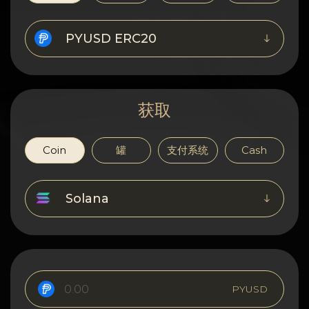
隐私
联系方式
PYUSD ERC20
Wiki
获取
FAQ
名誉
Coin
罐
支付系统
Cash
网站地图
Solana
PYUSD