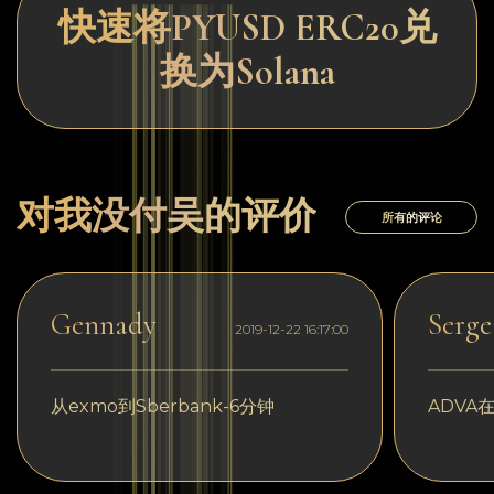
快速将PYUSD ERC20兑
换为Solana
对我没付吴的评价
所有的评论
Gennady
Serge
2019-12-22 16:17:00
从exmo到Sberbank-6分钟
ADVA在