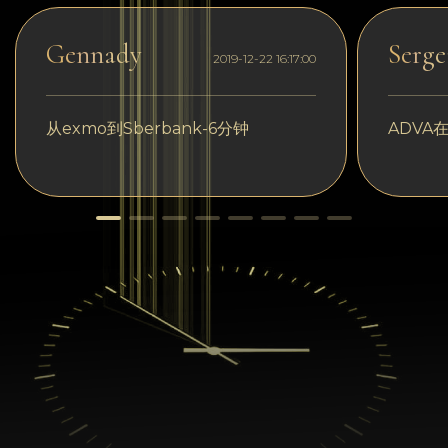
Gennady
Serge
2019-12-22 16:17:00
从exmo到Sberbank-6分钟
ADVA在