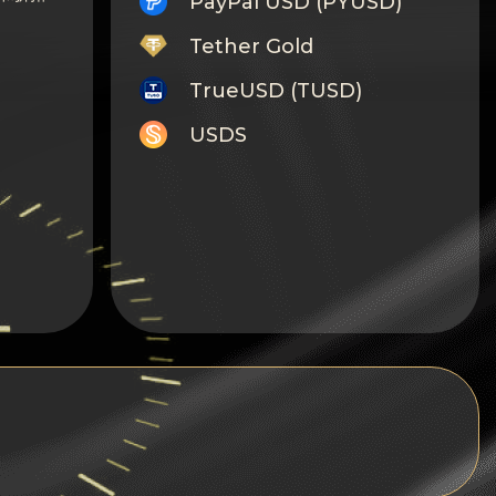
PayPal USD (PYUSD)
Tether Gold
TrueUSD (TUSD)
USDS
Monero
Tron
Litecoin
GRAM
Notcoin (NOT)
BNB BEP20
Stellar
Ripple