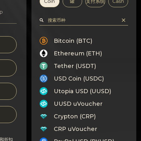
Coin
罐
支付系统
Cash
RP
Bitcoin (BTC)
Ethereum (ETH)
Tether (USDT)
USD Coin (USDC)
Utopia USD (UUSD)
UUSD uVoucher
Crypton (CRP)
CRP uVoucher
和折扣