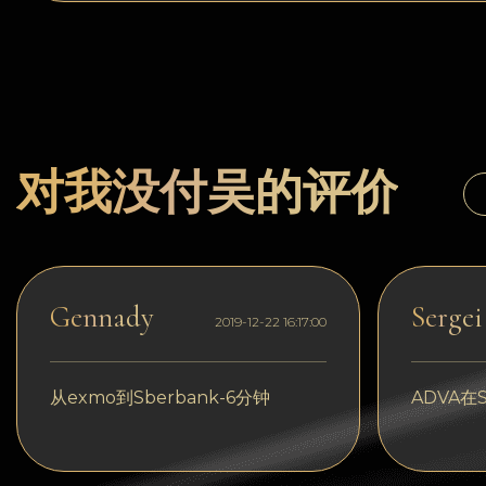
Dogecoin
Dash
Solana
Polygon (POL)
对我没付吴的评价
Ethereum classic (ETC)
Cardano (ADA)
Bitcoin Cash
Gennady
Sergei
2019-12-22 16:17:00
Bitcoin SV (BSV)
Arbitrum
从exmo到Sberbank-6分钟
ADVA在S
Optimism (OP)
Cosmos (ATOM)