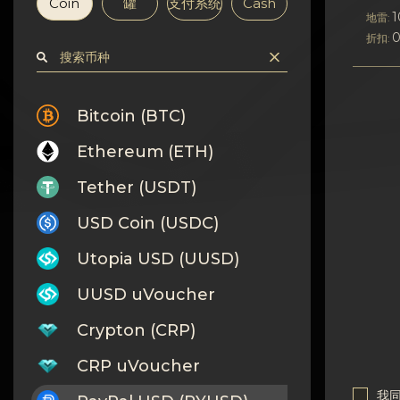
隐私
Coin
罐
支付系统
Cash
1
地雷:
折扣:
联系方式
Wiki
Bitcoin (BTC)
FAQ
Ethereum (ETH)
Tether (USDT)
名誉
USD Coin (USDC)
网站地图
Utopia USD (UUSD)
UUSD uVoucher
Crypton (CRP)
CRP uVoucher
我