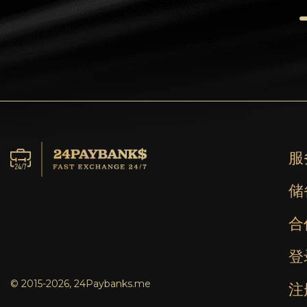
Tezos
Avalanche (AVAX)
Uniswap (UNI)
Jupiter (JUP)
服
储
合
登
© 2015-2026, 24Paybanks.me
注