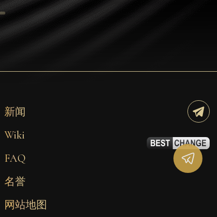
Tezos
Avalanche (AVAX)
Uniswap (UNI)
Jupiter (JUP)
Starknet (STRK)
AML Check
新闻
Wiki
FAQ
名誉
网站地图