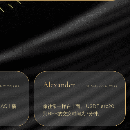
Dogecoin
Dash
Solana
Polygon (POL)
Ethereum classic (ETC)
Cardano (ADA)
Bitcoin Cash
Alexander
1-30 08:00:00
2019-11-22 07:30:00
Bitcoin SV (BSV)
Arbitrum
AC上播
像往常一样在上面。 USDT erc20
Optimism (OP)
到BEB的交换时间为7分钟。
Cosmos (ATOM)