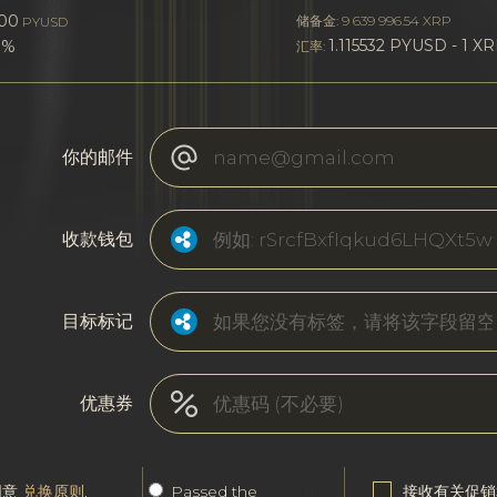
00
储备金: 9 639 996.54 XRP
PYUSD
1.115532 PYUSD - 1 X
0%
汇率:
你的邮件
收款钱包
目标标记
优惠券
同意
兑换原则
.
Passed the
接收有关促销