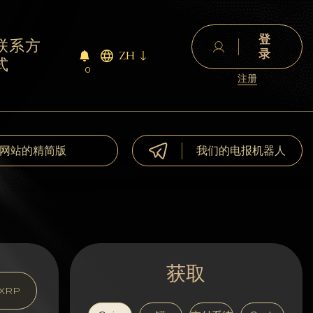
登
联系方
录
ZH
式
0
注册
网站的精简版
我们的电报机器人
获取
XRP