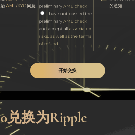
政治
AML/KYC
同意.
的通知
preliminary
AML check
I have not passed the
preliminary
AML check
and accept all
associated
risks, as well as the terms
of refund
开始交换
0兑换为Ripple