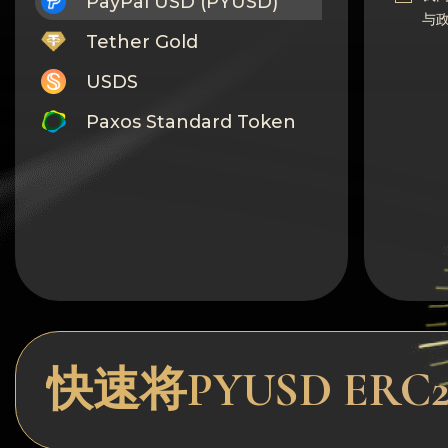
PayPal USD (PYUSD)
与
Tether Gold
USDS
Paxos Standard Token
Monero
Tron
Litecoin
GRAM
Notcoin (NOT)
BNB BEP20
快速将PYUSD ERC2
Stellar
Ripple