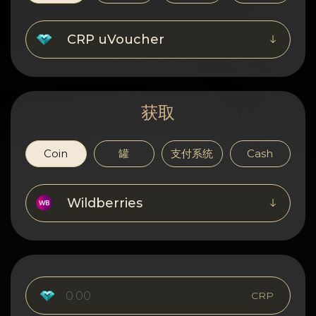
隐私
联系方式
CRP uVoucher
Wiki
获取
FAQ
名誉
Coin
罐
支付系统
Cash
网站地图
Wildberries
CRP