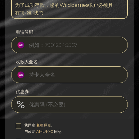
为了成功存款，您的Wildberries帐户必须具
有"标准"状态
电话号码
收款人全名
优惠券
我同意
兑换原则
.
与政治
AML/KYC
同意.