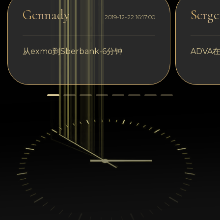
Gennady
Serge
2019-12-22 16:17:00
从exmo到Sberbank-6分钟
ADVA在