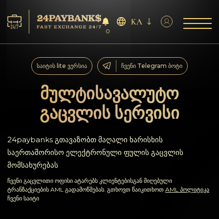
KA
0
მომსახურება
საიტის lite ვერსია
ჩვენი Telegram ბოტი
რეზერვები
მულტისავალუტო
გაცვლის სერვისი
პარტნიორებს
გამოხმაურებები
24paybanks გთავაზობთ მაღალი ხარისხის
საერთაშორისო ელექტრონული ფულის გაცვლის
წესები
მომსახურებას
ჩვენი გაცვლითი ოფისი ატარებს კლიენტებისგან მიღებული
AML/CFT
ტრანზაქციების AML გადამოწმებას. გთხოვთ წაიკითხოთ
AML პოლიტიკა
ჩვენი საიტი