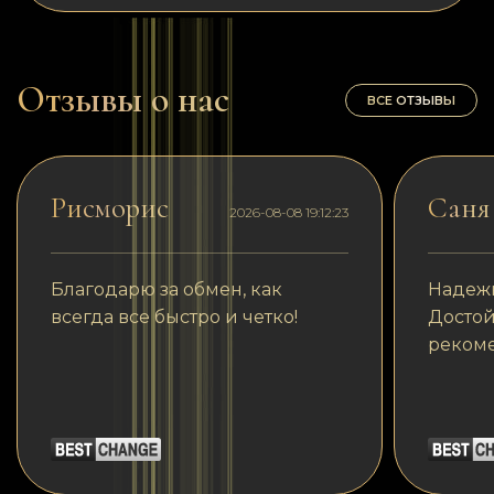
Отзывы о нас
ВСЕ ОТЗЫВЫ
Рисморис
Саня
2026-08-08 19:12:23
Благодарю за обмен, как
Надеж
всегда все быстро и четко!
Достой
реком