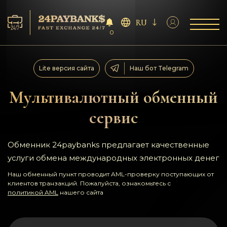
RU
0
Сервисы
Lite версия сайта
Наш бот Telegram
Резервы
Мультивалютный обменный
сервис
Партнёрам
Отзывы
Обменник 24paybanks предлагает качественные
услуги обмена международных электронных денег
Правила
Наш обменный пункт проводит AML-проверку поступающих от
клиентов транзакций. Пожалуйста, ознакомьтесь с
политикой AML
нашего сайта
AML/CFT