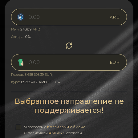
ARB
24389
Мин:
ARB
0%
Скидка:
EUR
Резерв: 8 658 608.39 EUR
18.355472 ARB - 1 EUR
Курс:
Выбранное направление не
поддерживается!
Я согласен с
правилами обмена
.
С политикой
AML/KYC
согласен.