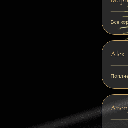
Все хо
Alex
Поплне
Anon