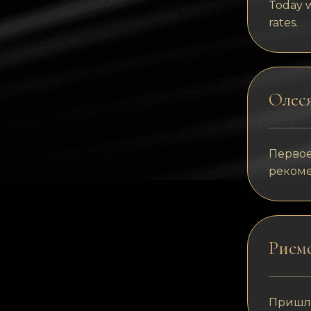
Today w
rates.
Олес
Первое
реком
Рисм
Пришло