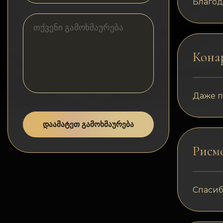
კონფიდენციალურობა
Благод
კონტაქტები
Wiki
Конар
FAQ
Даже п
რეპუტაცია
ᲓᲐᲐᲛᲐᲢᲔᲗ ᲒᲐᲛᲝᲮᲛᲐᲣᲠᲔᲑᲐ
საიტის რუქა
Рисм
Спасибо