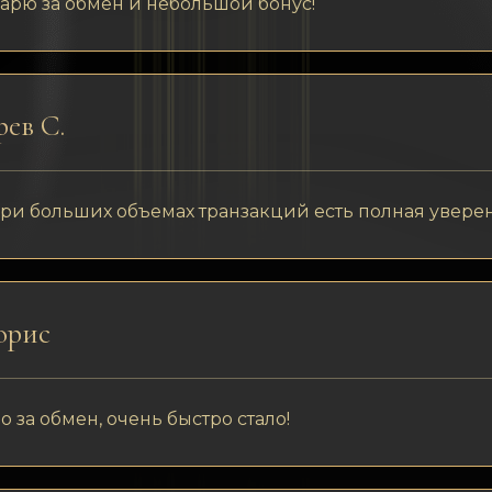
арю за обмен и небольшой бонус!
ев С.
ри больших объемах транзакций есть полная уверен
орис
 за обмен, очень быстро стало!