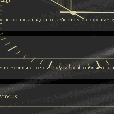
рошо, быстро и надежно с действительно хорошим к
ние мобильного счета. Получил ровно столько сколь
ymous