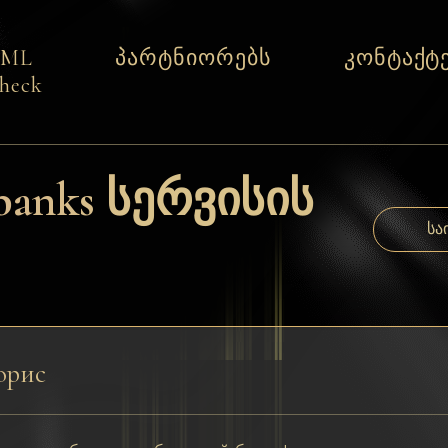
AML
პარტნიორებს
კონტაქტ
heck
banks სერვისის
სა
орис