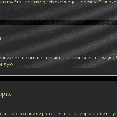
as my first time using this exchange. Honestly! Best expe
я
 знакомство вышло не очень, теперь все в порядке, 
ендую.
орис
сь заново валидироваться, так как убрали один путь