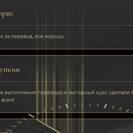
орис
о за перевод, всё хорошо.
ymous
е выполнение перевода и выгодный курс сделали 
 всем!
оша