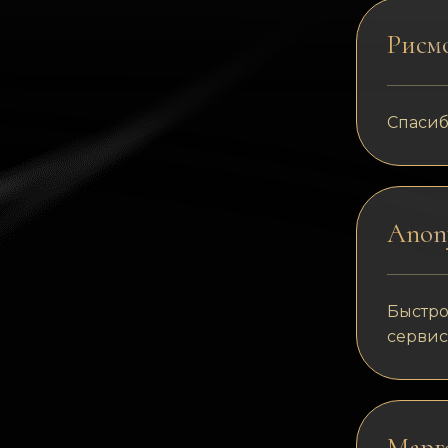
Рисм
Спасиб
Anon
Быстро
сервис
Марг