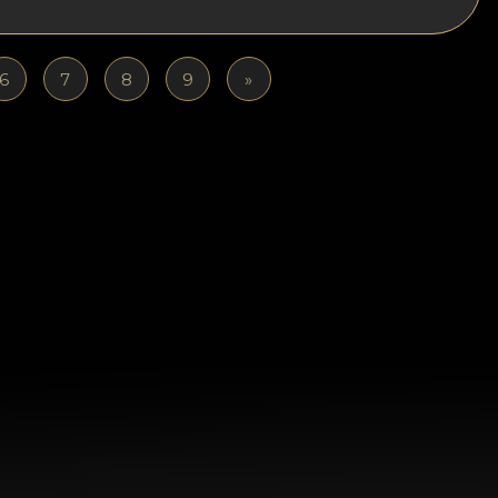
6
7
8
9
»