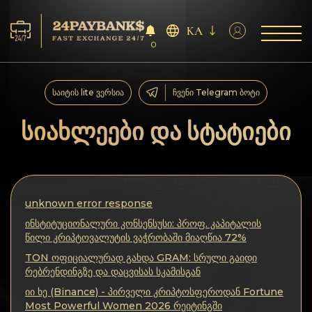
KA
0
მომსახურება
საიტის lite ვერსია
ჩვენი Telegram ბოტი
რეზერვები
სიახლეები და სტატიები
პარტნიორებს
გამოხმაურებები
unknown error response
ინსტიტუციონალური კონსენსუსი: პროფ. კაპიტალის
წესები
წილი კრიპტოვალუტის ვაჭრობაში მიაღწია 72%
TON ოფიციალურად გახდა GRAM: სრული გაიდი
AML/CFT
რებრენდინგზე და დაცვისას სკამისგან
იი ხე (Binance) - პირველი კრიპტოსფეროდან Fortune
Most Powerful Women 2026 რეიტინგში