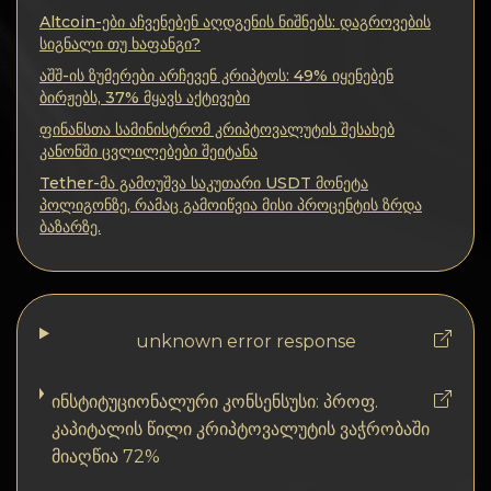
კონფიდენციალურობა
Altcoin-ები აჩვენებენ აღდგენის ნიშნებს: დაგროვების
სიგნალი თუ ხაფანგი?
კონტაქტები
აშშ-ის ზუმერები არჩევენ კრიპტოს: 49% იყენებენ
ბირჟებს, 37% მყავს აქტივები
Wiki
ფინანსთა სამინისტრომ კრიპტოვალუტის შესახებ
კანონში ცვლილებები შეიტანა
FAQ
Tether-მა გამოუშვა საკუთარი USDT მონეტა
პოლიგონზე, რამაც გამოიწვია მისი პროცენტის ზრდა
ბაზარზე.
რეპუტაცია
საიტის რუქა
unknown error response
ინსტიტუციონალური კონსენსუსი: პროფ.
კაპიტალის წილი კრიპტოვალუტის ვაჭრობაში
მიაღწია 72%