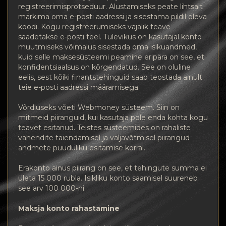
registreerimisprotseduur. Alustamiseks peate lihtsalt
märkima oma e-posti aadressi ja sisestama pildil oleva
koodi. Kogu registreerumiseks vajalik teave
saadetakse e-posti teel. Tulevikus on kasutajal konto
muutmiseks võimalus sisestada oma isikuandmed,
kuid selle maksesüsteemi peamine eripära on see, et
konfidentsiaalsus on kõrgendatud. See on oluline
eelis, sest kõiki finantstehinguid saab teostada ainult
teie e-posti aadressi määramisega.
Võrdluseks võeti Webmoney süsteem. Siin on
mitmeid piiranguid, kui kasutaja pole enda kohta kogu
teavet esitanud. Teistes süsteemides on rahaliste
vahendite täiendamisel ja väljavõtmisel piirangud
andmete puuduliku esitamise korral.
Erakonto ainus piirang on see, et tehingute summa ei
ületa 15 000 rubla. Isikliku konto saamisel suureneb
see arv 100 000-ni.
Maksja konto rahastamine