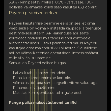
3,9% - kinnipeetav maksja; 0,5% - väravasse. 100-
dollarise väljamakse korral saab kasutaja 63,1 dollarit.
Payeeri peamised eelised
Payeeri kasutamise peamine eelis on see, et oma
veebisaidile on võimalik installida kaupade ja teenuste
eest maksesüsteem. API-rakenduse abil saate
korraldada makseid mis tahes kliendi kontodele
automaatrežiimis. Lisaks parandavad paljud Payeeri
kasutajad oma majanduslikku olukorda. Sidusliidese
abil on võimalik teenida operatsiooni intressimäärast,
mille viib läbi suunamine.
Samuti on Payeeri eeliste hulgas:
Lai valik rahastamismeetodeid.
Raha kiire krediteerimine kontole.
Võimalus töötada samaaegselt mitme valuutaga.
Rahanduse väljavõtmine.
Madalad komisjonitasud tehingute eest.
Pange paika maksesüsteemi tariifid