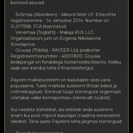
Konfidentsiaalsus
kontorid asuvad:
Kontaktid
Šotimaa (Aberdeen) - Akkord Welt LP. Ettevõtte
registreerimine - 14. oktoober 2014. Number on
SL017598. FCA litsentsitud.
Wiki
Venemaa (Togliatti) - Maksja RUS LLC.
Organisatsiooni juht on Evgenia Nikolaevna
Kosolapova.
FAQ
Gruusia (Thbilisi) - PAYEER Ltd. peakorter
Registreerimisnumber - 40011800. Gruusia
Maine
keskpangal on fondidega töötamiseks litsents. Kokku
saab see esindus teha 6 finantstehingut.
Saidi kaart
Payeeri maksesüsteem on kasutajate seas üsna
populaarne. Tuleb märkida süsteemi lihtsat liidest ja
mitmekülgsust. Erinevat tüüpi toimingute tegemisel
võetakse väike komisjonitasu (olenevalt tüübist).
Kui vaadata statistikat, siis eelistab seda süsteemi
enam kui pool miljonit kasutajat maailma erinevatest
riikidest. Täna saate Payeeris teha järgmisi toiminguid: