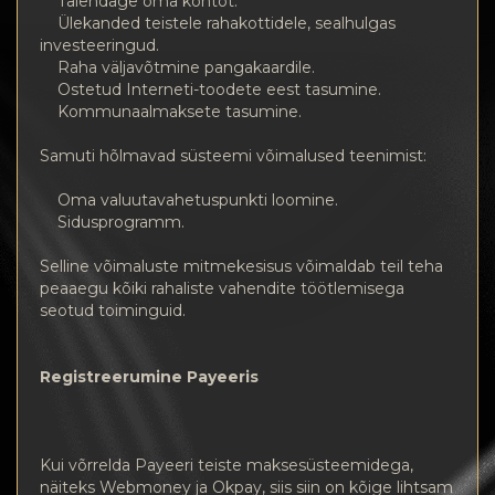
Täiendage oma kontot.
Ülekanded teistele rahakottidele, sealhulgas
investeeringud.
Raha väljavõtmine pangakaardile.
Ostetud Interneti-toodete eest tasumine.
Kommunaalmaksete tasumine.
Samuti hõlmavad süsteemi võimalused teenimist:
Oma valuutavahetuspunkti loomine.
Sidusprogramm.
Selline võimaluste mitmekesisus võimaldab teil teha
peaaegu kõiki rahaliste vahendite töötlemisega
seotud toiminguid.
Registreerumine Payeeris
Kui võrrelda Payeeri teiste maksesüsteemidega,
näiteks Webmoney ja Okpay, siis siin on kõige lihtsam