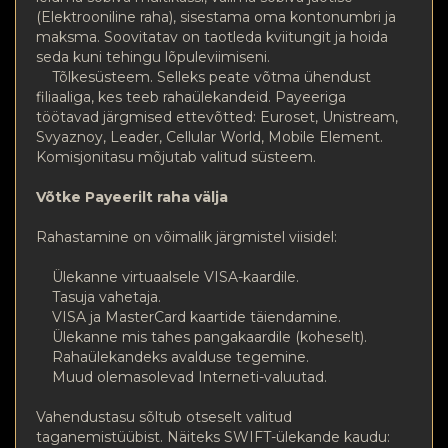
(Elektrooniline raha), sisestama oma kontonumbri ja
maksma. Soovitatav on taotleda kviitungit ja hoida
seda kuni tehingu lõpuleviimiseni.
Tõlkesüsteem. Selleks peate võtma ühendust
filiaaliga, kes teeb rahaülekandeid. Payeeriga
töötavad järgmised ettevõtted: Euroset, Unistream,
Svyaznoy, Leader, Cellular World, Mobile Element.
Komisjonitasu mõjutab valitud süsteem.
Võtke Payeerilt raha välja
Rahastamine on võimalik järgmistel viisidel:
Ülekanne virtuaalsele VISA-kaardile.
Tasuja vahetaja.
VISA ja MasterCard kaartide täiendamine.
Ülekanne mis tahes pangakaardile (koheselt).
Rahaülekandeks avalduse tegemine.
Muud olemasolevad Interneti-valuutad.
Vahendustasu sõltub otseselt valitud
taganemistüübist. Näiteks SWIFT-ülekande kaudu: