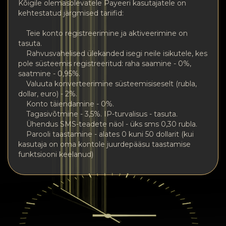
Kõigile olemasolevatele Payeeri kasutajatele on
kehtestatud järgmised tariifid:
Teie konto registreerimine ja aktiveerimine on
tasuta.
Rahvusvahelised ülekanded isegi neile isikutele, kes
pole süsteemis registreeritud: raha saamine - 0%,
saatmine - 0,95%.
Valuuta konverteerimine süsteemisiseselt (rubla,
dollar, euro) - 2%.
Konto täiendamine - 0%.
Tagasivõtmine - 3,5%. IP-turvalisus - tasuta.
Ühendus SMS-teadete näol - üks sms 0,30 rubla.
Parooli taastamine - alates 0 kuni 50 dollarit (kui
kasutaja on oma kontole juurdepääsu taastamise
funktsiooni keelanud)