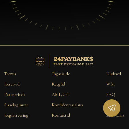
Teenus
Tagasiside
Uudised
Reservid
Reeglid
Wiki
Partneritele
AML/CFT
FAQ
Sisselogimine
Konfidentsiaalsus
Maine
Registreering
Kontaktid
Saidi kaart