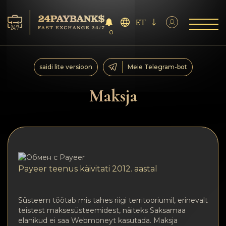
ET
0
Teenus
saidi lite versioon
Meie Telegram-bot
Reservid
Maksja
Partneritele
Tagasiside
Reeglid
Payeer teenus käivitati 2012. aastal
AML/CFT
Süsteem töötab mis tahes riigi territooriumil, erinevalt
teistest maksesüsteemidest, näiteks Saksamaa
elanikud ei saa Webmoneyt kasutada. Maksja