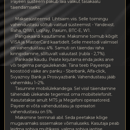
Payeeri süsteem pakub laia valikut tasakaalu
täiendamiseks:
Maksesüsteemid. Lihtsaim viis. Selle toimingu
vahendustasu sõltub valitud süsteemist - Yandexist.
Raha, QIWI, LiqPay, Paxum, BTC-E, W1.
Pangakaardi kasutamine. Maksmine toimub kõigilt
VISA ja MasterCard kaartidelt. Selle meetodi valimisel
on vahendustasu 4%. Samuti on täiendav raha
kinnipidamine, sõltuvalt valuutast (rubla - 2,7%).
Pankade kaudu. Peate kirjutama enda jaoks arve
või tegema pangaülekande. Täna teeb Payeeriga
koostööd väike arv panku - Sberbank, Alfa-click,
Svyaznoy Bank ja Prosvyazbank. Vahendustasu jääb
vahemikku 1–2%.
Tasumine mobiilülekandega. Sel viisil täiendamine
tähendab ülekande tegemist oma mobiiltelefonilt.
Kasutatakse ainult MTS ja Megafoni operaatoreid.
Payeer ei võta vahendustasu ja operaatori
vahendustasu on 5%.
Maksmine terminali abil. Seda peetakse kõige
mugavamaks sissemakse võimaluseks. Kasutaja peab
leidma sobiva multikassi, valima sobiva jaotise