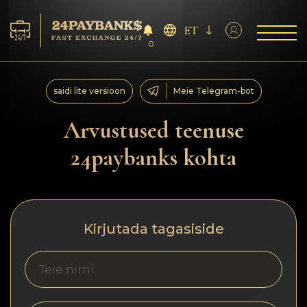
ET
0
Teenus
saidi lite versioon
Meie Telegram-bot
Reservid
Arvustused teenuse
24paybanks kohta
Partneritele
Tagasiside
Kirjutada tagasiside
Reeglid
AML/CFT