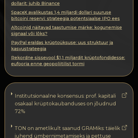
Konfidentsiaalsus
dollarit: juhib Binance
SpaceX avalikustas 1,4 miljardi dollari suuruse
Kontaktid
bitcoini reservi: strateegia potentsiaalse IPO ees
Altcoinid näitavad taastumise märke: kogunemise
Wiki
signaal või lõks?
PayPal eraldas krüptoüksuse: uus struktuur ja
FAQ
kasvustrateegia
Rekordne sissevool $1,1 miljardit krüptofondidesse:
eufooria enne geopoliitilist tormi
Maine
Saidi kaart
Institutsionaalne konsensus: prof. kapitali
osakaal krüptokaubanduses on jõudnud
72%
TON on ametlikult saanud GRAMiks: täielik
juhend ümbernimetamiseks ja pettuse