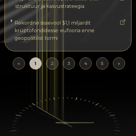
struktuur ja kasvustrateegia
Rekordne sissevool $1,1 miljardit
krüptofondidesse: eufooria enne
geopoliitilist tormi
«
1
2
3
4
5
»