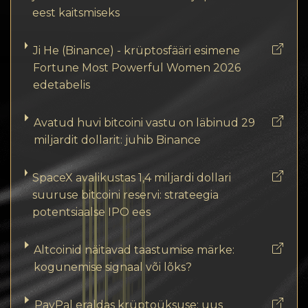
eest kaitsmiseks
Ji He (Binance) - krüptosfääri esimene
Fortune Most Powerful Women 2026
edetabelis
Avatud huvi bitcoini vastu on läbinud 29
miljardit dollarit: juhib Binance
SpaceX avalikustas 1,4 miljardi dollari
suuruse bitcoini reservi: strateegia
potentsiaalse IPO ees
Altcoinid näitavad taastumise märke:
kogunemise signaal või lõks?
PayPal eraldas krüptoüksuse: uus