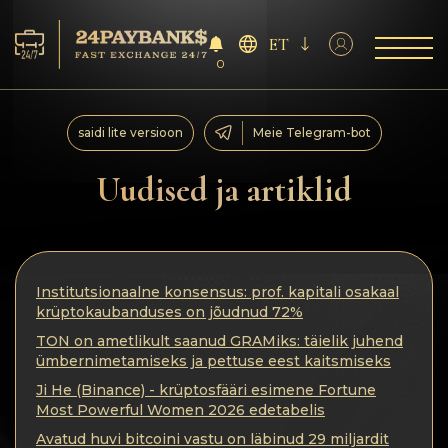
ET
0
Teenus
saidi lite versioon
Meie Telegram-bot
Reservid
Uudised ja artiklid
Partneritele
Tagasiside
Institutsionaalne konsensus: prof. kapitali osakaal
krüptokaubanduses on jõudnud 72%
Reeglid
TON on ametlikult saanud GRAMiks: täielik juhend
ümbernimetamiseks ja pettuse eest kaitsmiseks
AML/CFT
Ji He (Binance) - krüptosfääri esimene Fortune
Most Powerful Women 2026 edetabelis
Avatud huvi bitcoini vastu on läbinud 29 miljardit