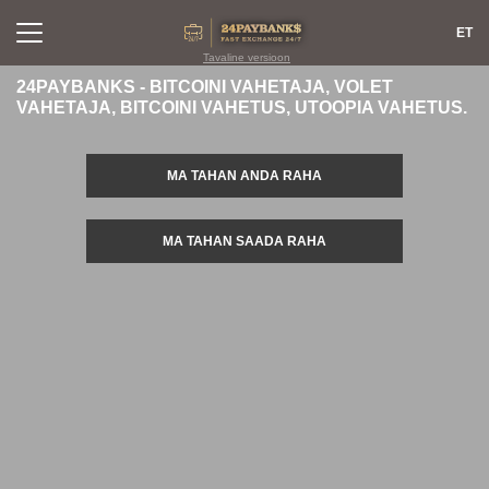
ET
Tavaline versioon
24PAYBANKS - BITCOINI VAHETAJA, VOLET
VAHETAJA, BITCOINI VAHETUS, UTOOPIA VAHETUS.
EXCHANGE
TAGASISIDE
MA TAHAN ANDA RAHA
PARTNERITELE
REEGLID
RESERVID
FAQ
MA TAHAN SAADA RAHA
KONTAKTID
SAIDI KAART
AML
MAINE
SISSELOGIMINE
REGISTREERING