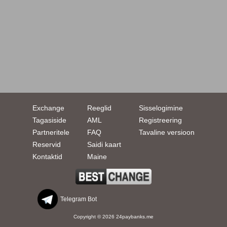
Exchange
Reeglid
Sisselogimine
Tagasiside
AML
Registreering
Partneritele
FAQ
Tavaline versioon
Reservid
Saidi kaart
Kontaktid
Maine
Telegram Bot
Copyright © 2026 24paybanks.me