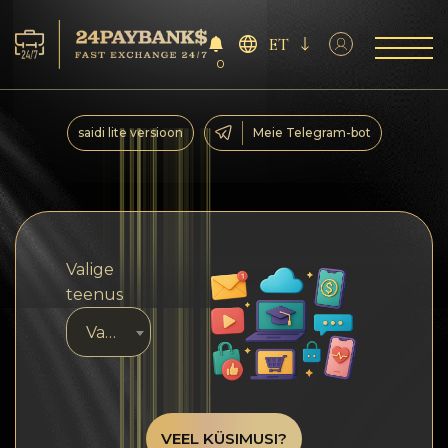
ET
0
Teenus
saidi lite versioon
Meie Telegram-bot
Reservid
Partneritele
Valige
Tagasiside
teenus
Valige teenus
Reeglid
AML/CFT
VEEL KÜSIMUSI?