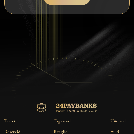
Konfidentsiaalsus
Kontaktid
Wiki
FAQ
Maine
Saidi kaart
Teenus
Tagasiside
Uudised
Reservid
Reeglid
Wiki