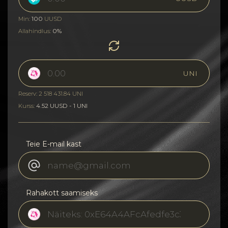
100
Min:
UUSD
0%
Allahindlus:
UNI
Reserv: 2 518 431.84 UNI
4.52 UUSD - 1 UNI
Kurss:
Teie E-mail kast
Rahakott saamiseks