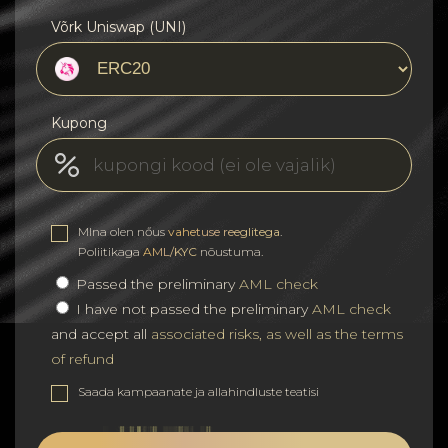
Võrk Uniswap (UNI)
Kupong
MIna olen nőus
vahetuse reeglitega
.
Poliitikaga
AML/KYC
nõustuma.
Passed the preliminary
AML check
I have not passed the preliminary
AML check
and accept all
associated risks, as well as the terms
of refund
Saada kampaanate ja allahindluste teatisi