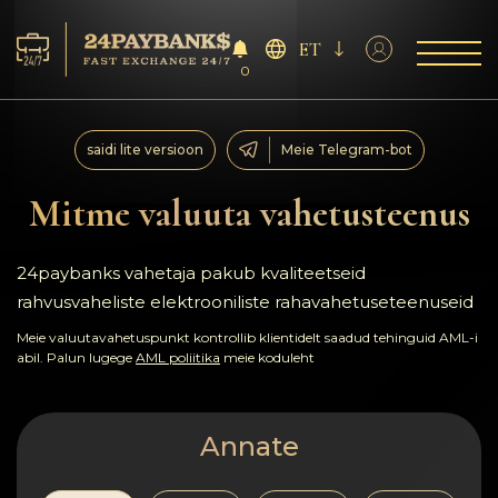
ET
0
Teenus
saidi lite versioon
Meie Telegram-bot
Reservid
Mitme valuuta vahetusteenus
Partneritele
24paybanks vahetaja pakub kvaliteetseid
rahvusvaheliste elektrooniliste rahavahetuseteenuseid
Tagasiside
Meie valuutavahetuspunkt kontrollib klientidelt saadud tehinguid AML-i
abil. Palun lugege
AML poliitika
meie koduleht
Reeglid
AML/CFT
Annate