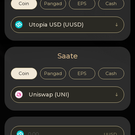
Konfidentsiaalsus
Coin
Pangad
EPS
Cash
Kontaktid
Utopia USD (UUSD)
Wiki
FAQ
Saate
Maine
Coin
Pangad
EPS
Cash
Saidi kaart
Uniswap (UNI)
UUSD