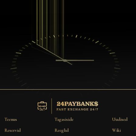
Teenus
Tagasiside
Uudised
Reservid
Reeglid
Wiki