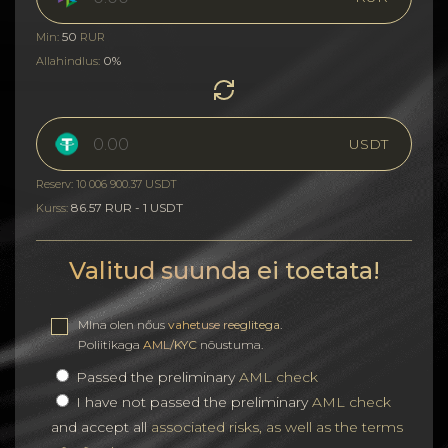
50
Min:
RUR
0%
Allahindlus:
USDT
Reserv: 10 006 900.37 USDT
86.57 RUR - 1 USDT
Kurss:
Valitud suunda ei toetata!
MIna olen nőus
vahetuse reeglitega
.
Poliitikaga
AML/KYC
nõustuma.
Passed the preliminary
AML check
I have not passed the preliminary
AML check
and accept all
associated risks, as well as the terms