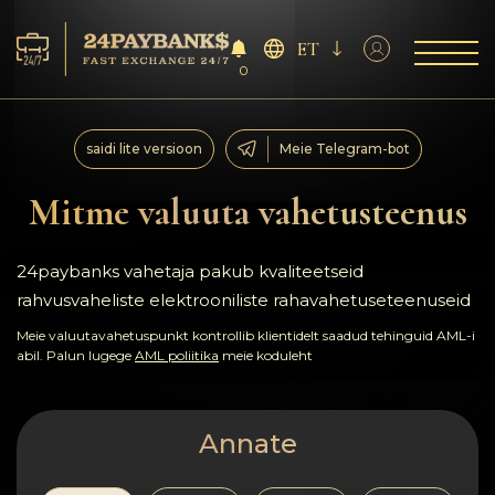
ET
0
Teenus
saidi lite versioon
Meie Telegram-bot
Reservid
Mitme valuuta vahetusteenus
Partneritele
24paybanks vahetaja pakub kvaliteetseid
rahvusvaheliste elektrooniliste rahavahetuseteenuseid
Tagasiside
Meie valuutavahetuspunkt kontrollib klientidelt saadud tehinguid AML-i
abil. Palun lugege
AML poliitika
meie koduleht
Reeglid
AML/CFT
Annate