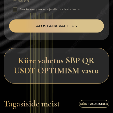
of refund
Saada kampaanate ja allahindluste teatisi
ALUSTADA VAHETUS
Kiire vahetus SBP QR
USDT OPTIMISM vastu
Tagasiside meist
KŐIK TAGASISIDED