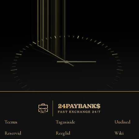
Teenus
Tagasiside
Uudised
Reservid
Reeglid
Wiki