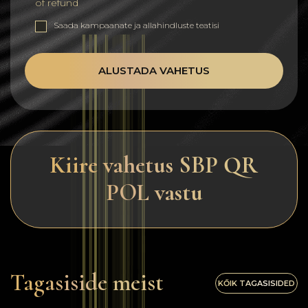
of refund
Saada kampaanate ja allahindluste teatisi
ALUSTADA VAHETUS
Kiire vahetus SBP QR
POL vastu
Tagasiside meist
KŐIK TAGASISIDED