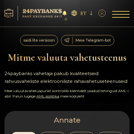
ET
0
Teenus
saidi lite versioon
Meie Telegram-bot
Reservid
Mitme valuuta vahetusteenus
Partneritele
24paybanks vahetaja pakub kvaliteetseid
rahvusvaheliste elektrooniliste rahavahetuseteenuseid
Tagasiside
Meie valuutavahetuspunkt kontrollib klientidelt saadud tehinguid AML-i
abil. Palun lugege
AML poliitika
meie koduleht
Reeglid
AML/CFT
Annate