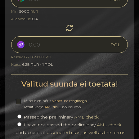
5000
Min:
RUR
0%
Allahindlus:
POL
Reserv: 133 105 906.81 POL
6.28 RUR - 1 POL
Kurss:
Valitud suunda ei toetata!
MIna olen nőus
vahetuse reeglitega
.
Poliitikaga
AML/KYC
nõustuma.
Passed the preliminary
AML check
I have not passed the preliminary
AML check
and accept all
associated risks, as well as the terms