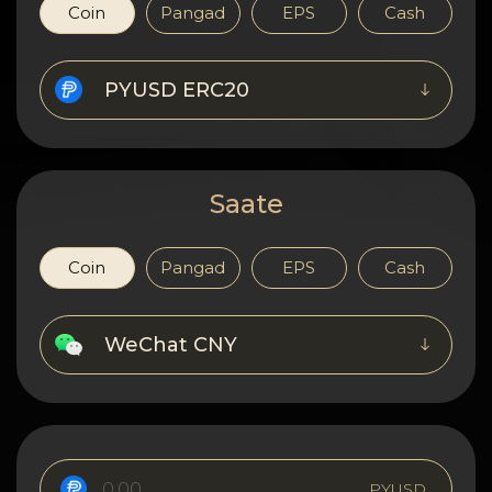
Konfidentsiaalsus
Coin
Pangad
EPS
Cash
Kontaktid
PYUSD ERC20
Wiki
FAQ
Saate
Maine
Coin
Pangad
EPS
Cash
Saidi kaart
WeChat CNY
PYUSD