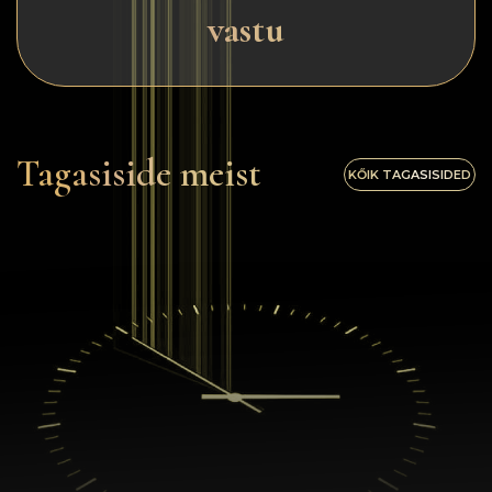
vastu
Tagasiside meist
KŐIK TAGASISIDED