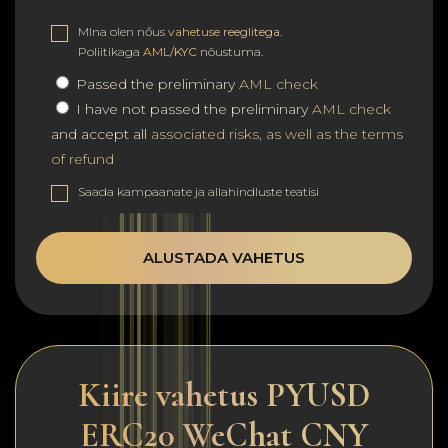
MIna olen nőus
vahetuse reeglitega
.
Poliitikaga
AML/KYC
nõustuma.
Passed the preliminary
AML check
I have not passed the preliminary
AML check
and accept all
associated risks, as well as the terms
of refund
Saada kampaanate ja allahindluste teatisi
ALUSTADA VAHETUS
Kiire vahetus PYUSD
ERC20 WeChat CNY