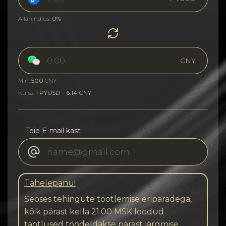
0%
Allahindlus:
CNY
500
Min:
CNY
1 PYUSD - 6.14 CNY
Kurss:
Teie E-mail kast
Tähelepanu!
Seoses tehingute töötlemise eripäradega,
kõik pärast kella 21.00 MSK loodud
taotlused töödeldakse pärast järgmise