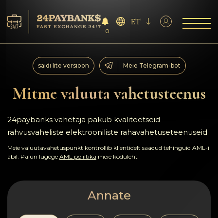
ET
0
Teenus
saidi lite versioon
Meie Telegram-bot
Reservid
Mitme valuuta vahetusteenus
Partneritele
24paybanks vahetaja pakub kvaliteetseid
rahvusvaheliste elektrooniliste rahavahetuseteenuseid
Tagasiside
Meie valuutavahetuspunkt kontrollib klientidelt saadud tehinguid AML-i
abil. Palun lugege
AML poliitika
meie koduleht
Reeglid
AML/CFT
Annate