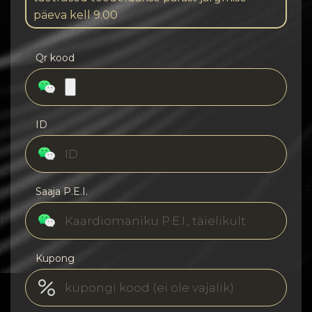
päeva kell 9.00
Qr kood
ID
Saaja P.E.I.
Kupong