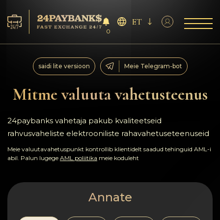
ET
0
Teenus
saidi lite versioon
Meie Telegram-bot
Reservid
Mitme valuuta vahetusteenus
Partneritele
24paybanks vahetaja pakub kvaliteetseid
rahvusvaheliste elektrooniliste rahavahetuseteenuseid
Tagasiside
Meie valuutavahetuspunkt kontrollib klientidelt saadud tehinguid AML-i
abil. Palun lugege
AML poliitika
meie koduleht
Reeglid
AML/CFT
Annate