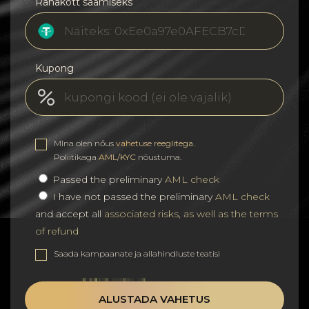
Rahakott saamiseks
Kupong
MIna olen nőus
vahetuse reeglitega
.
Poliitikaga
AML/KYC
nõustuma.
Passed the preliminary
AML check
I have not passed the preliminary
AML check
and accept all
associated risks, as well as the terms
of refund
Saada kampaanate ja allahindluste teatisi
ALUSTADA VAHETUS