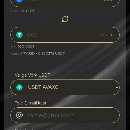
0%
Allahindlus:
USDT
100
Min:
USDT
1 PYUSD - 0.930372 USDT
Kurss:
Valige Võrk USDT
Teie E-mail kast