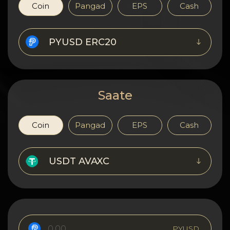
Konfidentsiaalsus
Coin
Pangad
EPS
Cash
Kontaktid
PYUSD ERC20
Wiki
FAQ
Saate
Maine
Coin
Pangad
EPS
Cash
Saidi kaart
USDT AVAXC
PYUSD