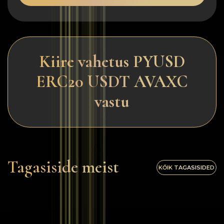
Kiire vahetus PYUSD
ERC20 USDT AVAXC
vastu
Tagasiside meist
KŐIK TAGASISIDED