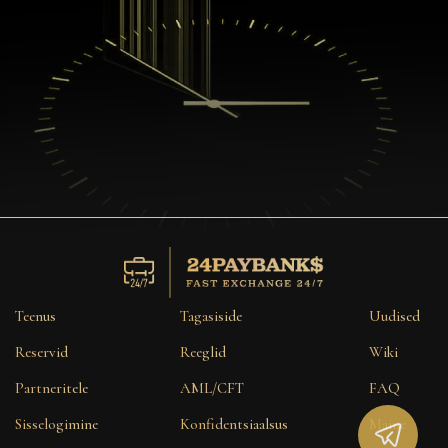
Teenus
Tagasiside
Uudised
Reservid
Reeglid
Wiki
Partneritele
AML/CFT
FAQ
Sisselogimine
Konfidentsiaalsus
Maine