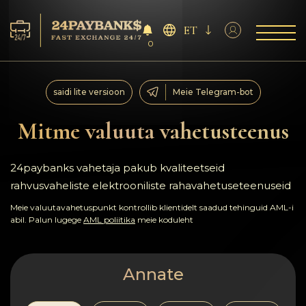
ET
0
Teenus
saidi lite versioon
Meie Telegram-bot
Reservid
Mitme valuuta vahetusteenus
Partneritele
24paybanks vahetaja pakub kvaliteetseid
rahvusvaheliste elektrooniliste rahavahetuseteenuseid
Tagasiside
Meie valuutavahetuspunkt kontrollib klientidelt saadud tehinguid AML-i
abil. Palun lugege
AML poliitika
meie koduleht
Reeglid
AML/CFT
Annate