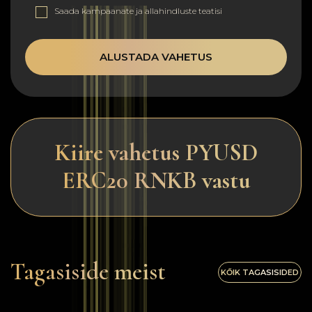
Saada kampaanate ja allahindluste teatisi
ALUSTADA VAHETUS
Kiire vahetus PYUSD
ERC20 RNKB vastu
Tagasiside meist
KŐIK TAGASISIDED