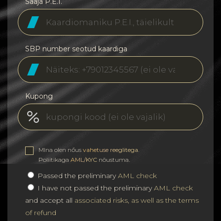
Saaja P.E.I.
SBP number seotud kaardiga
Kupong
MIna olen nőus
vahetuse reeglitega
.
Poliitikaga
AML/KYC
nõustuma.
Passed the preliminary
AML check
I have not passed the preliminary
AML check
and accept all
associated risks, as well as the terms
of refund