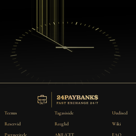
Teenus
Tagasiside
Uudised
Reservid
Reeglid
Wiki
Partneritele
AML/CFT
FAQ