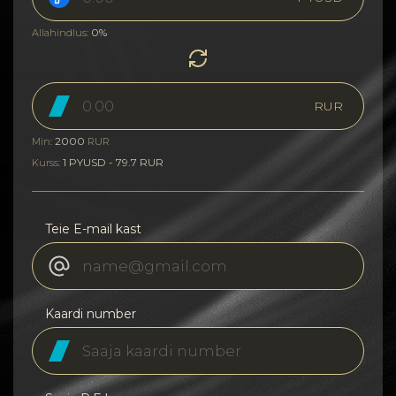
0%
Allahindlus:
RUR
2000
Min:
RUR
1 PYUSD - 79.7 RUR
Kurss:
Teie E-mail kast
Kaardi number