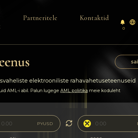
Partneritele
Kontaktid
k
0
eenus
sai
vaheliste elektrooniliste rahavahetuseteenuseid
uid AML-i abil. Palun lugege
AML poliitika
meie koduleht
PYUSD