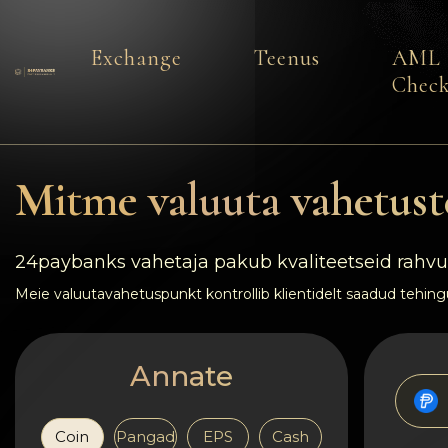
Exchange
Teenus
AML
Chec
Teenus
Reservid
Mitme valuuta vahetust
Partneritele
24paybanks vahetaja pakub kvaliteetseid rahvus
Tagasiside
Meie valuutavahetuspunkt kontrollib klientidelt saadud tehing
Reeglid
Annate
AML/CFT
Coin
Pangad
EPS
Cash