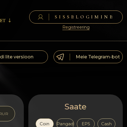
SISSELOGIMINE
ET
Registreering
di lite versioon
Meie Telegram-bot
Saate
RUR
Coin
Pangad
EPS
Cash