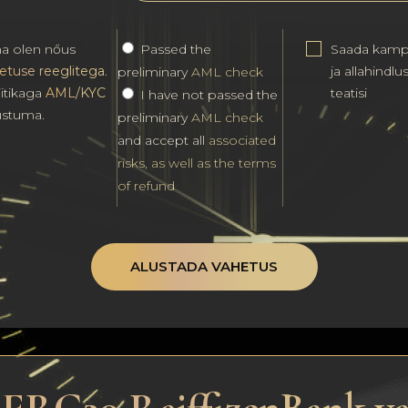
a olen nőus
Passed the
Saada kamp
etuse reeglitega
.
ja allahindlu
preliminary
AML check
iitikaga
AML/KYC
teatisi
I have not passed the
stuma.
preliminary
AML check
and accept all
associated
risks, as well as the terms
of refund
ALUSTADA VAHETUS