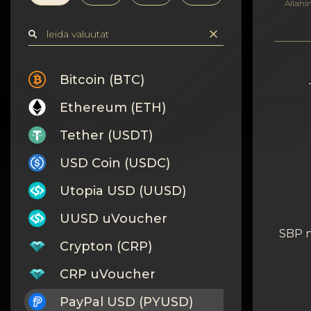
Konfidentsiaalsus
Allahi
Kontaktid
Wiki
Bitcoin (BTC)
Ethereum (ETH)
FAQ
Tether (USDT)
Maine
USD Coin (USDC)
Saidi kaart
Utopia USD (UUSD)
UUSD uVoucher
SBP 
Crypton (CRP)
CRP uVoucher
PayPal USD (PYUSD)