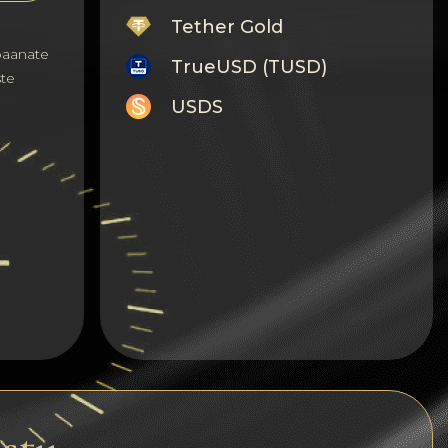
Tether Gold
aanate
TrueUSD (TUSD)
ste
USDS
Monero
Tron
Litecoin
GRAM
Notcoin (NOT)
BNB BEP20
Stellar
Ripple