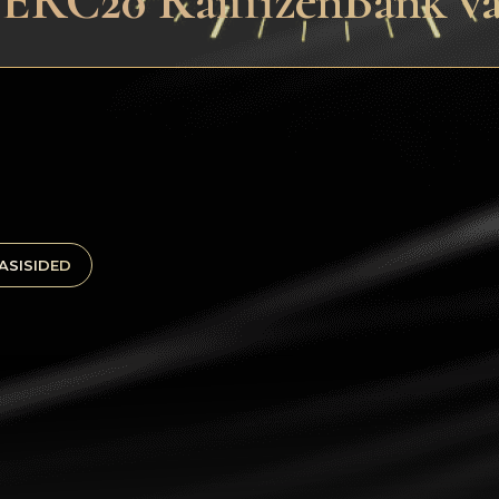
 ERC20 RaiffizenBank va
ASISIDED