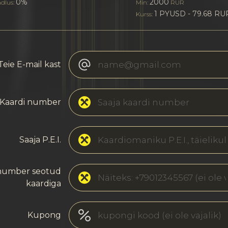
0%
2000
ndlus:
Min:
RUR
1 PYUSD - 79.68 RU
Kurss:
Teie E-mail kast
Kaardi number
Saaja P.E.I.
number seotud
kaardiga
Kupong