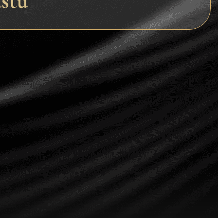
stu
Dogecoin
Dash
Solana
Polygon (POL)
Ethereum classic (ETC)
Cardano (ADA)
Bitcoin Cash
Bitcoin SV (BSV)
Arbitrum
Optimism (OP)
Cosmos (ATOM)