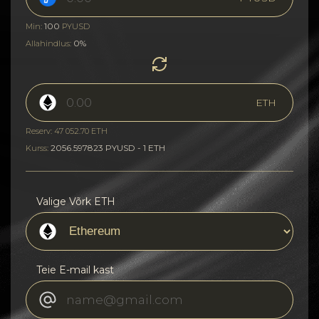
100
Min:
PYUSD
0%
Allahindlus:
ETH
Reserv: 47 052.70 ETH
2056.597823 PYUSD - 1 ETH
Kurss:
Valige Võrk ETH
Teie E-mail kast