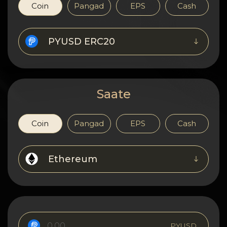
Konfidentsiaalsus
Coin
Pangad
EPS
Cash
Kontaktid
PYUSD ERC20
Wiki
FAQ
Saate
Maine
Coin
Pangad
EPS
Cash
Saidi kaart
Ethereum
PYUSD