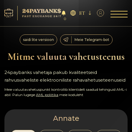
ET
0
Teenus
saidi lite versioon
Meie Telegram-bot
Reservid
Mitme valuuta vahetusteenus
Partneritele
24paybanks vahetaja pakub kvaliteetseid
rahvusvaheliste elektrooniliste rahavahetuseteenuseid
Tagasiside
Meie valuutavahetuspunkt kontrollib klientidelt saadud tehinguid AML-i
abil. Palun lugege
AML poliitika
meie koduleht
Reeglid
AML/CFT
Annate