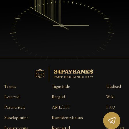
Teenus
Tagasiside
Uudised
Reservid
Reeglid
Wiki
Partneritele
AML/CFT
FAQ
Sisselogimine
Konfidentsiaalsus
Maine
Registreering
Kontaktid
Saidi kaart