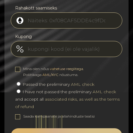
Rahakott saamiseks
Kupong
MIna olen nőus
vahetuse reeglitega
.
Poliitikaga
AML/KYC
nõustuma.
Passed the preliminary
AML check
I have not passed the preliminary
AML check
and accept all
associated risks, as well as the terms
of refund
Saada kampaanate ja allahindluste teatisi