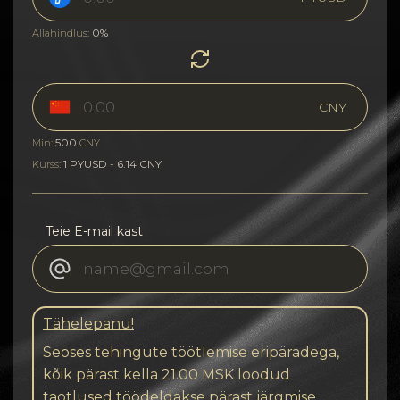
0%
Allahindlus:
CNY
500
Min:
CNY
1 PYUSD - 6.14 CNY
Kurss:
Teie E-mail kast
Tähelepanu!
Seoses tehingute töötlemise eripäradega,
kõik pärast kella 21.00 MSK loodud
taotlused töödeldakse pärast järgmise