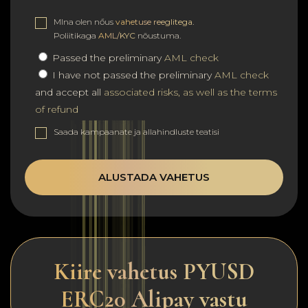
MIna olen nőus
vahetuse reeglitega
.
Poliitikaga
AML/KYC
nõustuma.
Passed the preliminary
AML check
I have not passed the preliminary
AML check
and accept all
associated risks, as well as the terms
of refund
Saada kampaanate ja allahindluste teatisi
ALUSTADA VAHETUS
Kiire vahetus PYUSD
ERC20 Alipay vastu