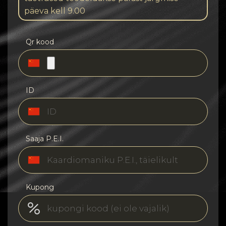
päeva kell 9.00
Qr kood
ID
Saaja P.E.I.
Kupong