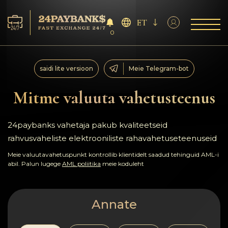
ET
0
Teenus
saidi lite versioon
Meie Telegram-bot
Reservid
Mitme valuuta vahetusteenus
Partneritele
24paybanks vahetaja pakub kvaliteetseid
rahvusvaheliste elektrooniliste rahavahetuseteenuseid
Tagasiside
Meie valuutavahetuspunkt kontrollib klientidelt saadud tehinguid AML-i
abil. Palun lugege
AML poliitika
meie koduleht
Reeglid
AML/CFT
Annate