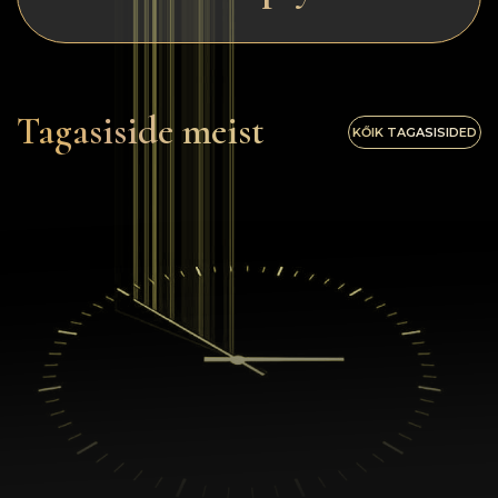
Tagasiside meist
KŐIK TAGASISIDED