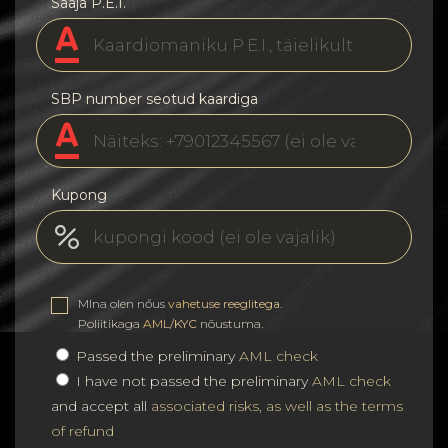
Saaja P.E.I.
SBP number seotud kaardiga
Kupong
MIna olen nőus
vahetuse reeglitega
.
Poliitikaga
AML/KYC
nõustuma.
Passed the preliminary
AML check
I have not passed the preliminary
AML check
and accept all
associated risks, as well as the terms
of refund