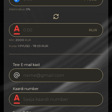
0%
Allahindlus:
RUR
2000
Min:
RUR
1 PYUSD - 78.93 RUR
Kurss:
Teie E-mail kast
Kaardi number