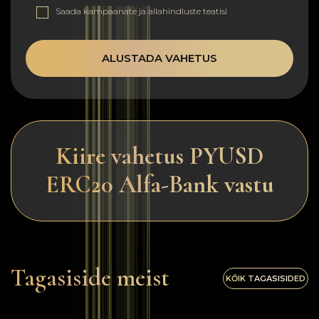
Saada kampaanate ja allahindluste teatisi
ALUSTADA VAHETUS
Kiire vahetus PYUSD
ERC20 Alfa-Bank vastu
Tagasiside meist
KŐIK TAGASISIDED