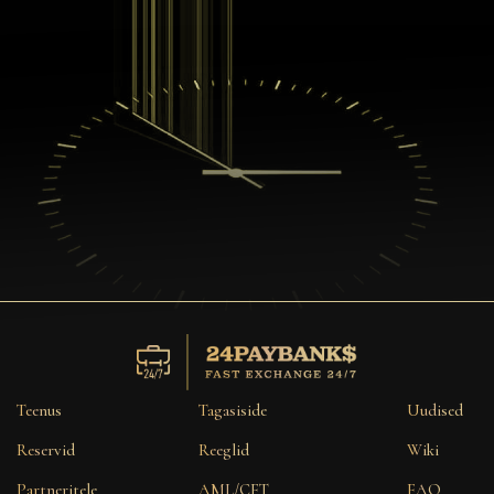
Teenus
Tagasiside
Uudised
Reservid
Reeglid
Wiki
Partneritele
AML/CFT
FAQ