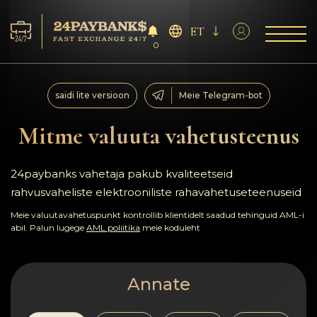
ET
0
Teenus
saidi lite versioon
Meie Telegram-bot
Reservid
Mitme valuuta vahetusteenus
Partneritele
24paybanks vahetaja pakub kvaliteetseid
rahvusvaheliste elektrooniliste rahavahetuseteenuseid
Tagasiside
Meie valuutavahetuspunkt kontrollib klientidelt saadud tehinguid AML-i
abil. Palun lugege
AML poliitika
meie koduleht
Reeglid
AML/CFT
Annate