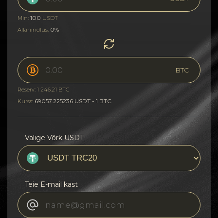
100
Min:
USDT
0%
Allahindlus:
BTC
Reserv: 1 246.21 BTC
69057.225236 USDT - 1 BTC
Kurss:
Valige Võrk USDT
Teie E-mail kast