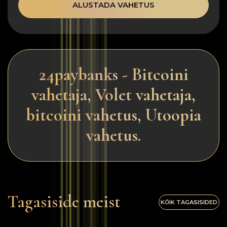
ALUSTADA VAHETUS
24paybanks - Bitcoini
vahetaja, Volet vahetaja,
bitcoini vahetus, Utoopia
vahetus.
Tagasiside meist
KŐIK TAGASISIDED