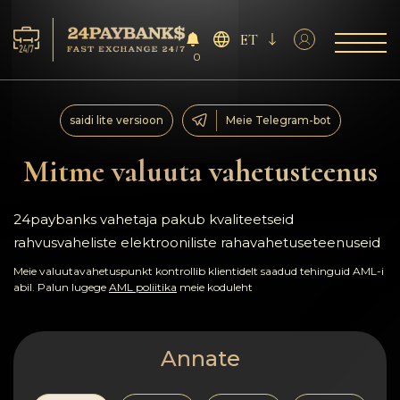
ET
0
Teenus
saidi lite versioon
Meie Telegram-bot
Reservid
Mitme valuuta vahetusteenus
Partneritele
24paybanks vahetaja pakub kvaliteetseid
rahvusvaheliste elektrooniliste rahavahetuseteenuseid
Tagasiside
Meie valuutavahetuspunkt kontrollib klientidelt saadud tehinguid AML-i
abil. Palun lugege
AML poliitika
meie koduleht
Reeglid
AML/CFT
Annate