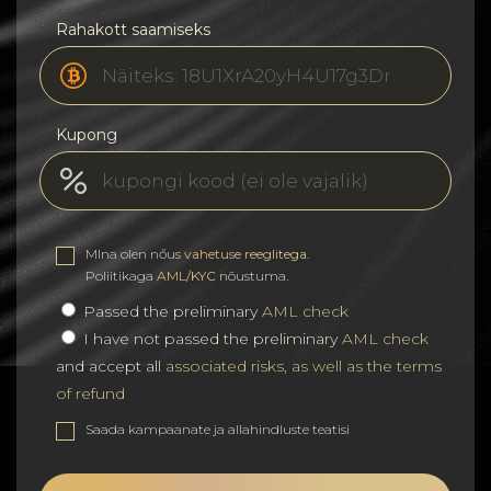
Rahakott saamiseks
Kupong
MIna olen nőus
vahetuse reeglitega
.
Poliitikaga
AML/KYC
nõustuma.
Passed the preliminary
AML check
I have not passed the preliminary
AML check
and accept all
associated risks, as well as the terms
of refund
Saada kampaanate ja allahindluste teatisi