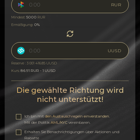
RUR
5000
Mindest:
RUR
0%
Ermäßigung:
UUSD
Reserve : 3 001 416.85 UUSD
86.91 RUR - 1 UUSD
Kurs:
Die gewählte Richtung wird
nicht unterstützt!
Ich bin mit
den Austauschregeln einverstanden
.
Mit der Politik
AML/KYC
vereinbaren.
Erhalten Sie Benachrichtigungen über Aktionen und
Rabatte