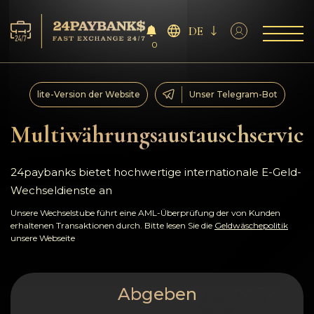
DE
0
Services
lite-Version der Website
Unser Telegram-Bot
Reserven
Multiwährungsaustauschservice
Für die Partner
24paybanks bietet hochwertige internationale E-Geld-
Wechseldienste an
Feedback
Unsere Wechselstube führt eine AML-Überprüfung der von Kunden
erhaltenen Transaktionen durch. Bitte lesen Sie die
Geldwäschepolitik
Regeln
unsere Webseite
AML/CFT
Abgeben