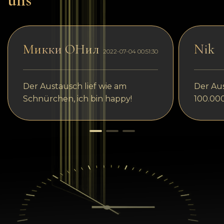
uns
Микки ОНил
Nik
2022-07-04 00:51:30
Der Austausch lief wie am
Der Aus
Schnürchen, ich bin happy!
100.00